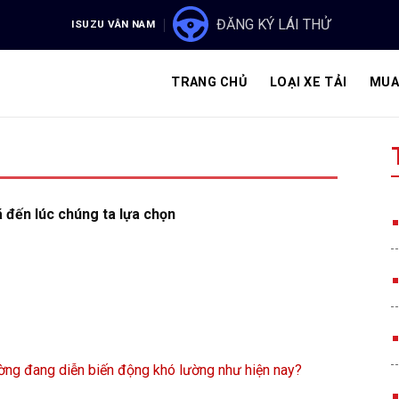
ĐĂNG KÝ LÁI THỬ
ISUZU VÂN NAM
TRANG CHỦ
LOẠI XE TẢI
MUA
đã đến lúc chúng ta lựa chọn
rường đang diễn biến động khó lường như hiện nay?