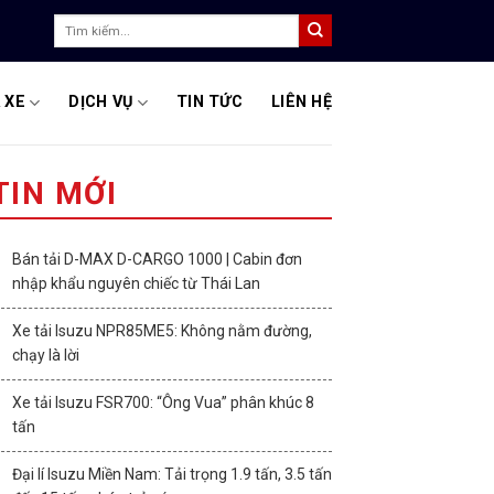
Tìm
kiếm:
 XE
DỊCH VỤ
TIN TỨC
LIÊN HỆ
TIN MỚI
Bán tải D-MAX D-CARGO 1000 | Cabin đơn
nhập khẩu nguyên chiếc từ Thái Lan
Xe tải Isuzu NPR85ME5: Không nằm đường,
chạy là lời
Xe tải Isuzu FSR700: “Ông Vua” phân khúc 8
tấn
Đại lí Isuzu Miền Nam: Tải trọng 1.9 tấn, 3.5 tấn