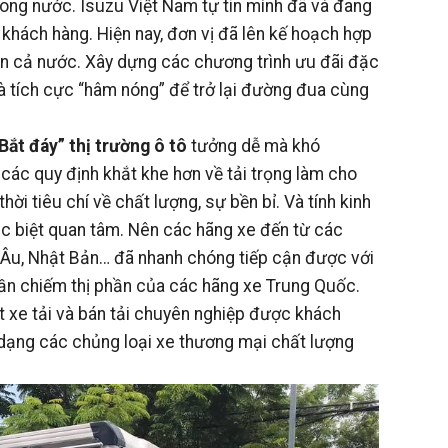
trong nước. Isuzu Việt Nam tự tin mình đã và đang
khách hàng. Hiện nay, đơn vị đã lên kế hoạch hợp
trên cả nước. Xây dựng các chương trình ưu đãi đặc
Và tích cực “hâm nóng” để trở lại đường đua cùng
Bắt đáy” thị trường ô tô
tưởng dễ mà khó
o các quy định khắt khe hơn về tải trọng làm cho
ời tiêu chí về chất lượng, sự bền bỉ. Và tính kinh
c biệt quan tâm. Nên các hãng xe đến từ các
u Âu, Nhật Bản… đã nhanh chóng tiếp cận được với
ần chiếm thị phần của các hãng xe Trung Quốc.
ất xe tải và bán tải chuyên nghiệp được khách
dạng các chủng loại xe thương mại chất lượng