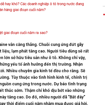
n dễ hay khó? Các doanh nghiệp ô tô trong nước đang
án hàng giai đoạn cuối năm?
ệt giai đoạn cuối năm ra sao?
aine vẫn căng thẳng. Chuỗi cung ứng đứt gãy
 liệu, lạm phát tăng cao. Người tiêu dùng sẽ rất
n lớn sở hữu tiêu sản như ô tô. Không chỉ vậy,
những yếu tố ảnh hưởng đến thị trường. Nhận
 tới. Nhiều chuyên gia kinh tế đều cho rằng. Sẽ
ờng. Tùy thuộc vào tình hình kinh tế́, chính trị
 nguồn cung ứng trong nước. Dự báo tình trạng
ết thúc sớm. Thậm chí khó dịu bớt vào những
này tăng cao. Do đó, nhiều người đã “Bắt đáy”
ngay thời điểm cuối năm nhằm mua được giá hời.