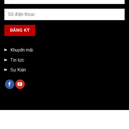
Khuyến mãi
Tin tức
Sự Kiện
Bản quyền 2026 ©
Xe tải ISUZU Việt Nam