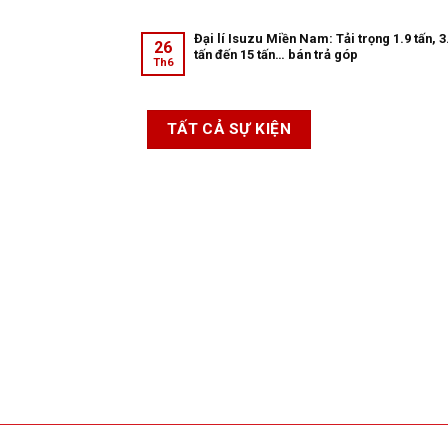
Đại lí Isuzu Miền Nam: Tải trọng 1.9 tấn, 3
26
tấn đến 15 tấn… bán trả góp
Th6
TẤT CẢ SỰ KIỆN