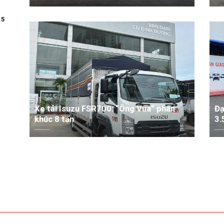
XEM THÊM
.5
Xe tải Isuzu FSR700: “Ông Vua” phân
Đạ
khúc 8 tấn
3.
XEM THÊM