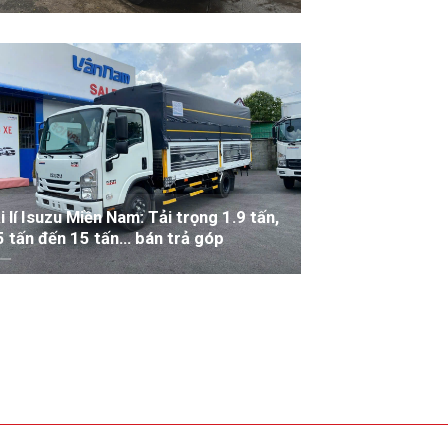
XEM THÊM
i lí Isuzu Miền Nam: Tải trọng 1.9 tấn,
5 tấn đến 15 tấn… bán trả góp
XEM THÊM