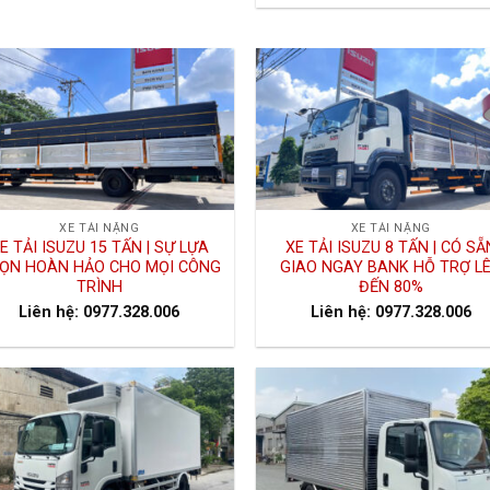
XE TẢI NẶNG
XE TẢI NẶNG
E TẢI ISUZU 15 TẤN | SỰ LỰA
XE TẢI ISUZU 8 TẤN | CÓ SẴ
ỌN HOÀN HẢO CHO MỌI CÔNG
GIAO NGAY BANK HỖ TRỢ L
TRÌNH
ĐẾN 80%
Liên hệ: 0977.328.006
Liên hệ: 0977.328.006