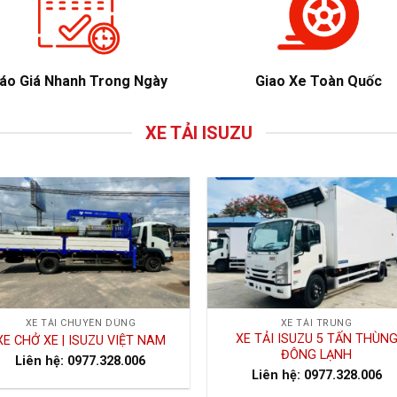
áo Giá Nhanh Trong Ngày
Giao Xe Toàn Quốc
XE TẢI ISUZU
XE TẢI CHUYÊN DÙNG
XE TẢI TRUNG
XE TẢI ISUZU 5 TẤN THÙN
XE CHỞ XE | ISUZU VIỆT NAM
ĐÔNG LẠNH
Liên hệ: 0977.328.006
Liên hệ: 0977.328.006