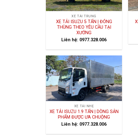
XE TẢI TRUNG
XE TẢI ISUZU 5 TẤN | ĐÓNG
X
THÙNG THEO YÊU CẦU TẠI
XƯỞNG
Liên hệ: 0977.328.006
XE TẢI NHẸ
XE TẢI ISUZU 1.9 TẤN | DÒNG SẢN
PHẨM ĐƯỢC ƯA CHUỘNG
Liên hệ: 0977.328.006