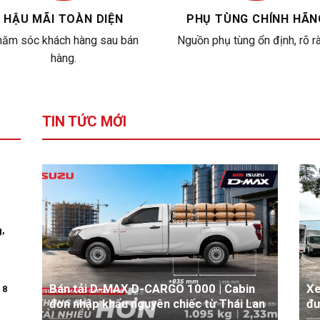
HẬU MÃI TOÀN DIỆN
PHỤ TÙNG CHÍNH HÃN
ăm sóc khách hàng sau bán
Nguồn phụ tùng ổn định, rõ r
hàng.
TIN TỨC MỚI
g,
Bán tải D-MAX D-CARGO 1000 | Cabin
Xe
 8
đơn nhập khẩu nguyên chiếc từ Thái Lan
đư