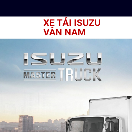
Skip
to
content
XE TẢI ISUZU
VÂN NAM