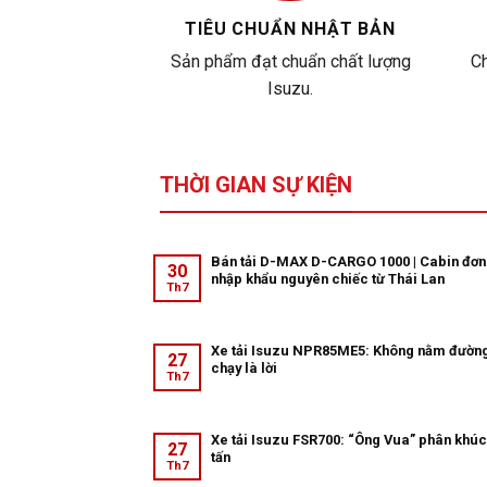
TIÊU CHUẨN NHẬT BẢN
Sản phẩm đạt chuẩn chất lượng
Ch
Isuzu.
THỜI GIAN SỰ KIỆN
Bán tải D-MAX D-CARGO 1000 | Cabin đơn
30
nhập khẩu nguyên chiếc từ Thái Lan
Th7
Xe tải Isuzu NPR85ME5: Không nằm đườn
27
chạy là lời
Th7
Xe tải Isuzu FSR700: “Ông Vua” phân khúc
27
tấn
Th7