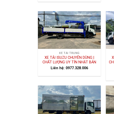
XE TẢI TRUNG
XE TẢI ISUZU CHUYÊN DÙNG |
X
CHẤT LƯỢNG UY TÍN NHẬT BẢN
CH
Liên hệ: 0977.328.006