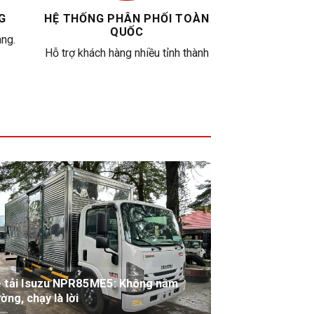
G
HỆ THỐNG PHÂN PHỐI TOÀN
QUỐC
àng.
Hỗ trợ khách hàng nhiều tỉnh thành
 tải Isuzu NPR85ME5: Không nằm
ờng, chạy là lời