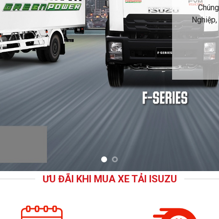
Sở hữu 
Chúng
nhiên liệu 
Nghiệp, 
chuyên nghi
ƯU ĐÃI KHI MUA XE TẢI ISUZU