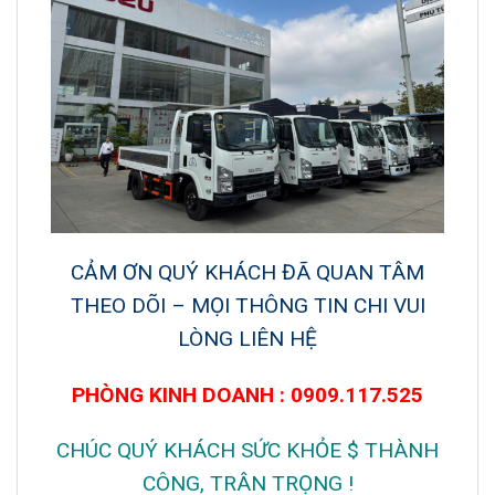
CẢM ƠN QUÝ KHÁCH ĐÃ QUAN TÂM
THEO DÕI – MỌI THÔNG TIN CHI VUI
LÒNG LIÊN HỆ
PHÒNG KINH DOANH : 0909.117.525
CHÚC QUÝ KHÁCH SỨC KHỎE $ THÀNH
CÔNG, TRÂN TRỌNG !