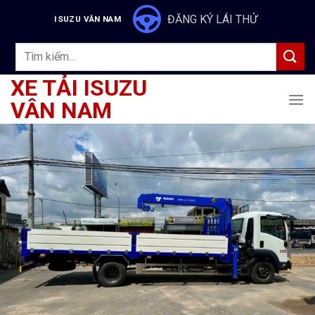
Skip
ĐĂNG KÝ LÁI THỬ
ISUZU VÂN NAM
to
content
Tìm
kiếm:
XE TẢI ISUZU
VÂN NAM