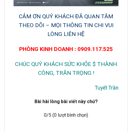
CẢM ƠN QUÝ KHÁCH ĐÃ QUAN TÂM
THEO DÕI – MỌI THÔNG TIN CHI VUI
LÒNG LIÊN HỆ
PHÒNG KINH DOANH : 0909.117.525
CHÚC QUÝ KHÁCH SỨC KHỎE $ THÀNH
CÔNG, TRÂN TRỌNG !
Tuyết Trần
Bài hài lòng bài viết này chứ?
0
/5 (
0
lượt bình chọn)