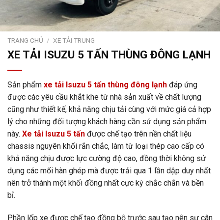
TRANG CHỦ
/
XE TẢI TRUNG
XE TẢI ISUZU 5 TẤN THÙNG ĐÔNG LẠNH
Sản phẩm
xe tải Isuzu 5 tấn thùng đông lạnh
đáp ứng
được các yêu cầu khắt khe từ nhà sản xuất về chất lượng
cũng như thiết kế, khả năng chịu tải cùng với mức giá cả hợp
lý cho những đối tượng khách hàng cần sử dụng sản phẩm
này.
Xe tải Isuzu 5 tấn
được chế tạo trên nền chất liệu
chassis nguyên khối rắn chắc, làm từ loại thép cao cấp có
khả năng chịu được lực cường độ cao, đồng thời không sử
dụng các mối hàn ghép mà được trải qua 1 lần dập duy nhất
nên trở thành một khối đồng nhất cực kỳ chắc chắn và bền
bỉ.
Phần lốp xe được chế tạo đồng bộ trước sau tạo nên sự cân