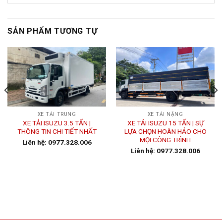
SẢN PHẨM TƯƠNG TỰ
XE TẢI TRUNG
XE TẢI NẶNG
XE TẢI ISUZU 3.5 TẤN |
XE TẢI ISUZU 15 TẤN | SỰ
THÔNG TIN CHI TIẾT NHẤT
LỰA CHỌN HOÀN HẢO CHO
MỌI CÔNG TRÌNH
Liên hệ: 0977.328.006
Liên hệ: 0977.328.006