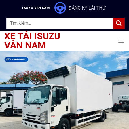
Skip
ĐĂNG KÝ LÁI THỬ
ISUZU VÂN NAM
to
content
Tìm
kiếm:
XE TẢI ISUZU
VÂN NAM