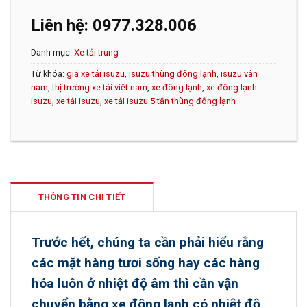
Liên hệ: 0977.328.006
Danh mục:
Xe tải trung
Từ khóa:
giá xe tải isuzu
,
isuzu thùng đông lạnh
,
isuzu vân
nam
,
thị trường xe tải việt nam
,
xe đông lạnh
,
xe đông lạnh
isuzu
,
xe tải isuzu
,
xe tải isuzu 5 tấn thùng đông lạnh
THÔNG TIN CHI TIẾT
Trước hết, chúng ta cần phải hiểu rằng
các mặt hàng tươi sống hay các hàng
hóa luôn ở nhiệt độ âm thì cần vận
chuyển bằng
xe đông lạnh
có nhiệt độ