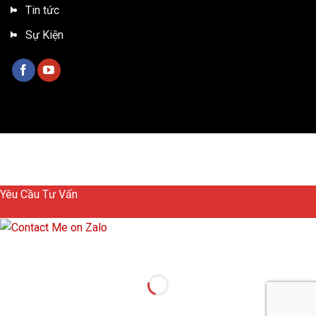
Tin tức
Sự Kiện
Bản quyền 2026 ©
Xe tải ISUZU Việt Nam
Yêu Cầu Tư Vấn