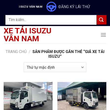
Skip
ĐĂNG KÝ LÁI THỬ
ISUZU VÂN NAM
to
content
Tìm
kiếm:
XE TẢI ISUZU
VÂN NAM
TRANG CHỦ
/
SẢN PHẨM ĐƯỢC GẮN THẺ “GIÁ XE TẢI
ISUZU”