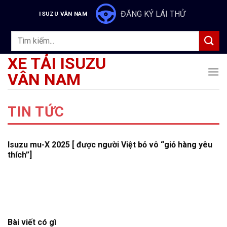
Skip
ĐĂNG KÝ LÁI THỬ
ISUZU VÂN NAM
to
content
Tìm
kiếm:
XE TẢI ISUZU
VÂN NAM
TIN TỨC
Isuzu mu-X 2025 [ được người Việt bỏ vô “giỏ hàng yêu
thích”]
Bài viết có gì