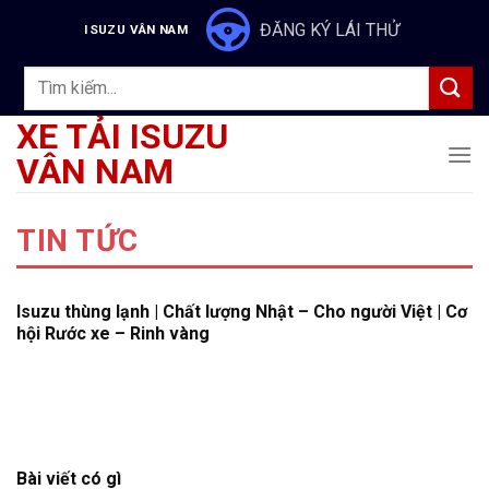
Skip
ĐĂNG KÝ LÁI THỬ
ISUZU VÂN NAM
to
content
Tìm
kiếm:
XE TẢI ISUZU
VÂN NAM
TIN TỨC
Isuzu thùng lạnh | Chất lượng Nhật – Cho người Việt | Cơ
hội Rước xe – Rinh vàng
Bài viết có gì