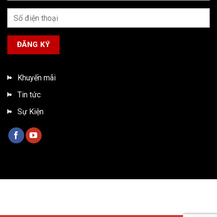
Khuyến mãi
Tin tức
Sự Kiện
Bản quyền 2026 ©
Xe tải ISUZU Việt Nam