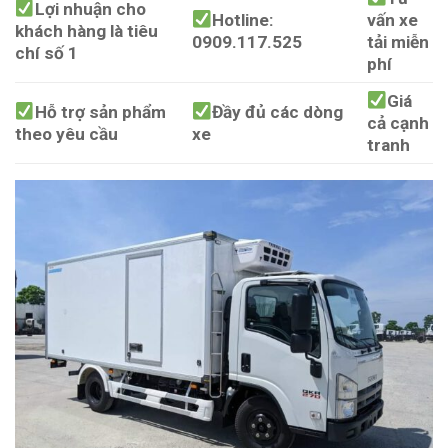
Lợi nhuận cho
Hotline:
vấn xe
khách hàng là tiêu
0909.117.525
tải miễn
chí số 1
phí
Giá
Hỗ trợ sản phẩm
Đầy đủ các dòng
cả cạnh
theo yêu cầu
xe
tranh