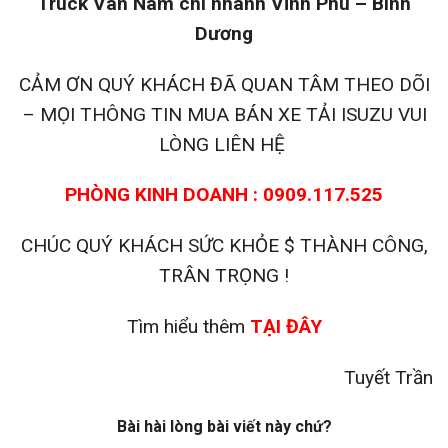
Truck Vân Nam chi nhánh Vĩnh Phú – Bình
Dương
CẢM ƠN QUÝ KHÁCH ĐÃ QUAN TÂM THEO DÕI
– MỌI THÔNG TIN MUA BÁN XE TẢI ISUZU VUI
LÒNG LIÊN HỆ
PHÒNG KINH DOANH : 0909.117.525
CHÚC QUÝ KHÁCH SỨC KHỎE $ THÀNH CÔNG,
TRÂN TRỌNG !
Tìm hiểu thêm
TẠI ĐÂY
Tuyết Trần
Bài hài lòng bài viết này chứ?