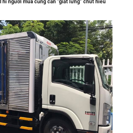
 Thì người mua cũng cần “giắt lưng” chút hiểu