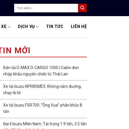
Tìm
kiếm:
 XE
DỊCH VỤ
TIN TỨC
LIÊN HỆ
TIN MỚI
Bán tải D-MAX D-CARGO 1000 | Cabin đơn
nhập khẩu nguyên chiếc từ Thái Lan
Xe tải Isuzu NPR85ME5: Không nằm đường,
chạy là lời
Xe tải Isuzu FSR700: “Ông Vua” phân khúc 8
tấn
Đại lí Isuzu Miền Nam: Tải trọng 1.9 tấn, 3.5 tấn