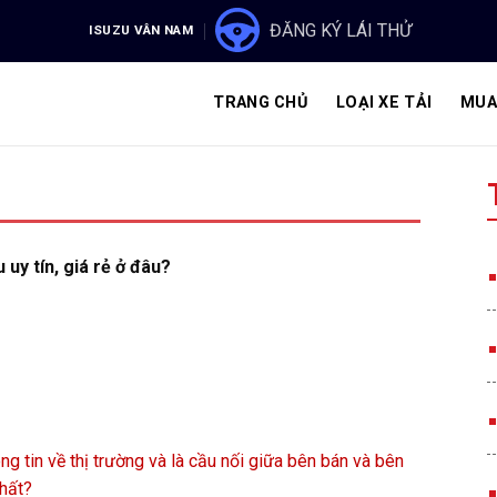
ĐĂNG KÝ LÁI THỬ
ISUZU VÂN NAM
TRANG CHỦ
LOẠI XE TẢI
MUA
 uy tín, giá rẻ ở đâu?
ng tin về thị trường và là cầu nối giữa bên bán và bên
hất?