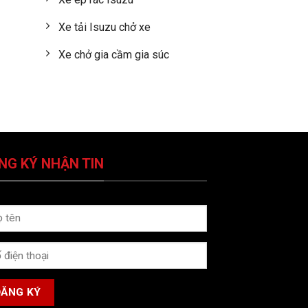
Xe tải Isuzu chở xe
Xe chở gia cầm gia súc
NG KÝ NHẬN TIN