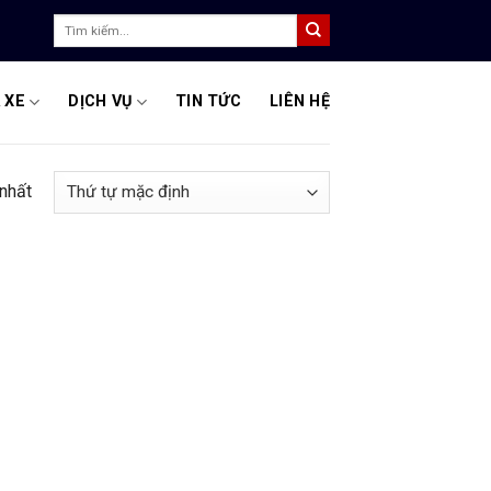
Tìm
kiếm:
 XE
DỊCH VỤ
TIN TỨC
LIÊN HỆ
 nhất