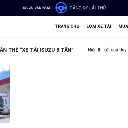
ĐĂNG KÝ LÁI THỬ
ISUZU VÂN NAM
TRANG CHỦ
LOẠI XE TẢI
MUA
N THẺ “XE TẢI ISUZU 8 TẤN”
Hiển thị kết quả duy