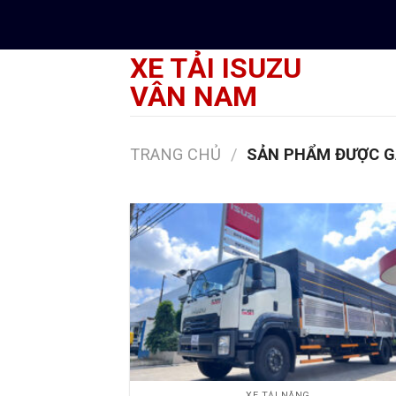
Skip
to
content
XE TẢI ISUZU
VÂN NAM
TRANG CHỦ
/
SẢN PHẨM ĐƯỢC GẮ
XE TẢI NẶNG