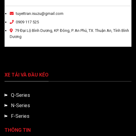
tuyettran.isuzu@gmail.com
0909 117 525
79 Đại Lộ Bình Dương, KP. Đông, P. An Phú, TX. Thuận An, Tỉnh Bình
Dương
XE TẢI VÀ ĐẦU KÉO
Q-Series
N-Series
F-Series
THÔNG TIN