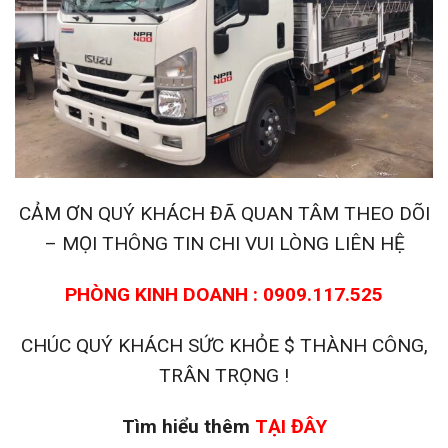
CẢM ƠN QUÝ KHÁCH ĐÃ QUAN TÂM THEO DÕI
– MỌI THÔNG TIN CHI VUI LÒNG LIÊN HỆ
PHÒNG KINH DOANH : 0909.117.525
CHÚC QUÝ KHÁCH SỨC KHỎE $ THÀNH CÔNG,
TRÂN TRỌNG !
Tìm hiểu thêm
TẠI ĐÂY