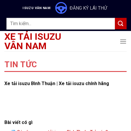
Skip
ĐĂNG KÝ LÁI THỬ
ISUZU VÂN NAM
to
content
Tìm
kiếm:
XE TẢI ISUZU
VÂN NAM
TIN TỨC
Xe tải isuzu Bình Thuận | Xe tải isuzu chính hãng
Bài viết có gì