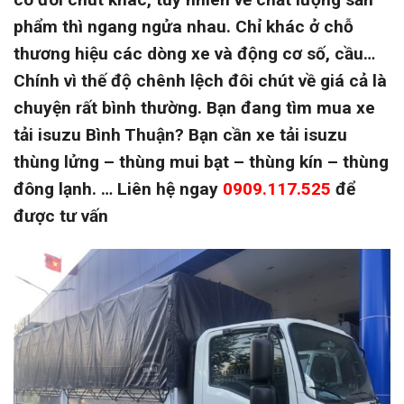
phẩm thì ngang ngửa nhau. Chỉ khác ở chỗ
thương hiệu các dòng xe và động cơ số, cầu…
Chính vì thế độ chênh lệch đôi chút về giá cả là
chuyện rất bình thường. Bạn đang tìm mua xe
tải isuzu Bình Thuận? Bạn cần xe tải isuzu
thùng lửng – thùng mui bạt – thùng kín – thùng
đông lạnh. … Liên hệ ngay
0909.117.525
để
được tư vấn