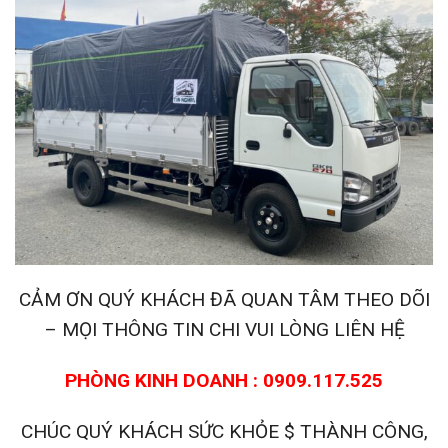
CẢM ƠN QUÝ KHÁCH ĐÃ QUAN TÂM THEO DÕI
– MỌI THÔNG TIN CHI VUI LÒNG LIÊN HỆ
PHÒNG KINH DOANH : 0909.117.525
CHÚC QUÝ KHÁCH SỨC KHỎE $ THÀNH CÔNG,