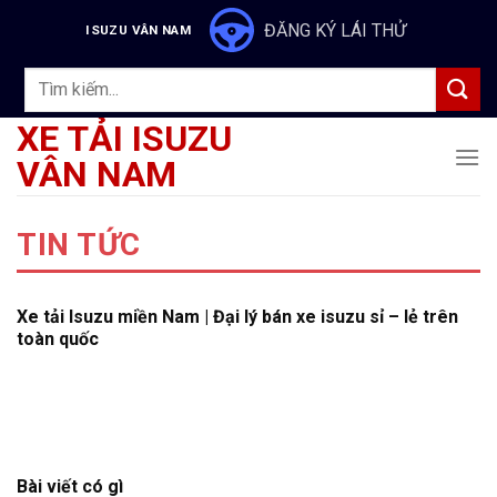
Skip
ĐĂNG KÝ LÁI THỬ
ISUZU VÂN NAM
to
content
Tìm
kiếm:
XE TẢI ISUZU
VÂN NAM
TIN TỨC
Xe tải Isuzu miền Nam | Đại lý bán xe isuzu sỉ – lẻ trên
toàn quốc
Bài viết có gì