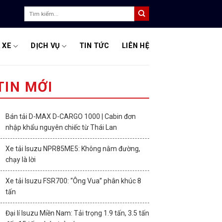
Tìm
kiếm:
 XE
DỊCH VỤ
TIN TỨC
LIÊN HỆ
TIN MỚI
Bán tải D-MAX D-CARGO 1000 | Cabin đơn
nhập khẩu nguyên chiếc từ Thái Lan
Xe tải Isuzu NPR85ME5: Không nằm đường,
chạy là lời
Xe tải Isuzu FSR700: “Ông Vua” phân khúc 8
tấn
Đại lí Isuzu Miền Nam: Tải trọng 1.9 tấn, 3.5 tấn