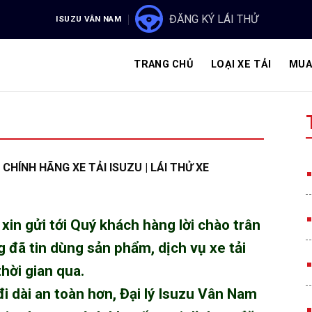
ĐĂNG KÝ LÁI THỬ
ISUZU VÂN NAM
TRANG CHỦ
LOẠI XE TẢI
MUA
HÍNH HÃNG XE TẢI ISUZU | LÁI THỬ XE
xin gửi tới Quý khách hàng lời chào trân
 đã tin dùng sản phẩm, dịch vụ
xe tải
hời gian qua.
i dài an toàn hơn,
Đại lý Isuzu Vân Nam