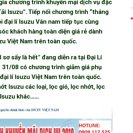
ia chương trình khuyến mại dịch vụ đặc
ải Isuzu
”. Tiếp nối chương trình “tháng
i đại lí Isuzu Vân nam tiếp tục cùng
óc khách hàng toàn diện giá rẻ dành
zu Việt Nam
trên toàn quốc.
 sơ sẩy là hết” đang diễn ra tại
Đại Lí
 31/08 có chương trình giảm giá phụ
đại lí
Isuzu Việt Nam
trên toàn quốc.
 Isuzu các loại, lọc gió, lọc nhớt, lọc
 Isuzu
khác……