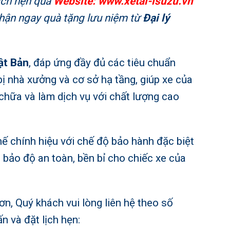
lịch hẹn qua
Website:
www.xetai-isuzu.vn
nhận ngay quà tặng lưu niệm từ
Đại lý
ật Bản
, đáp ứng đầy đủ các tiêu chuẩn
bị nhà xưởng và cơ sở hạ tầng, giúp xe của
hữa và làm dịch vụ với chất lượng cao
hế chính hiệu với chế độ bảo hành đặc biệt
bảo độ an toàn, bền bỉ cho chiếc xe của
n, Quý khách vui lòng liên hệ theo số
n và đặt lịch hẹn: