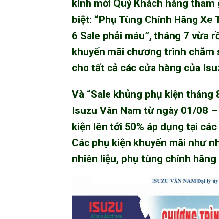
kính mời Quý Khách hàng tham g
biệt: “
Phụ Tùng Chính Hãng Xe T
6 Sale phải máu”, tháng 7 vừa rồ
khuyến mãi chương trình chăm s
cho tất cả các cửa hàng của
Isu
Và “Sale khủng phụ kiện tháng 8
Isuzu Vân Nam
từ ngày 01/08 –
kiện lên tới 50% áp dụng tại các 
Các phụ kiện khuyến mãi như nhớt
nhiên liệu,
phụ tùng chính hãng