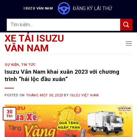
Skip
ĐĂNG KÝ LÁI THỬ
ISUZU VÂN NAM
to
content
Tìm
kiếm:
XE TẢI ISUZU
VÂN NAM
SỰ KIỆN
,
TIN TỨC
Isuzu Vân Nam khai xuân 2023 với chương
trình “hái lộc đầu xuân”
POSTED ON
THÁNG MỘT 30, 2023
BY
ISUZU VIỆT NAM
30
Th1