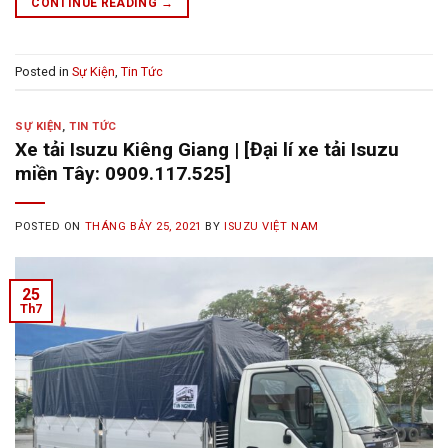
CONTINUE READING
→
Posted in
Sự Kiện
,
Tin Tức
SỰ KIỆN
,
TIN TỨC
Xe tải Isuzu Kiêng Giang | [Đại lí xe tải Isuzu
miền Tây: 0909.117.525]
POSTED ON
THÁNG BẢY 25, 2021
BY
ISUZU VIỆT NAM
25
Th7