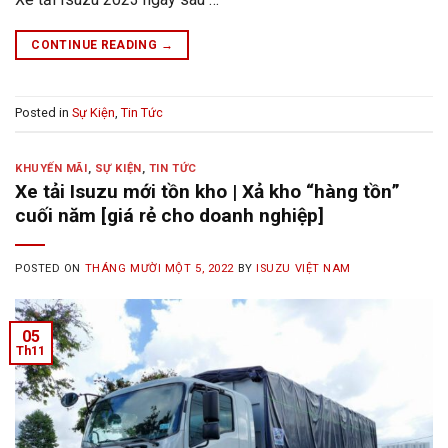
CONTINUE READING
→
Posted in
Sự Kiện
,
Tin Tức
KHUYẾN MÃI
,
SỰ KIỆN
,
TIN TỨC
Xe tải Isuzu mới tồn kho | Xả kho “hàng tồn”
cuối năm [giá rẻ cho doanh nghiệp]
POSTED ON
THÁNG MƯỜI MỘT 5, 2022
BY
ISUZU VIỆT NAM
05
Th11