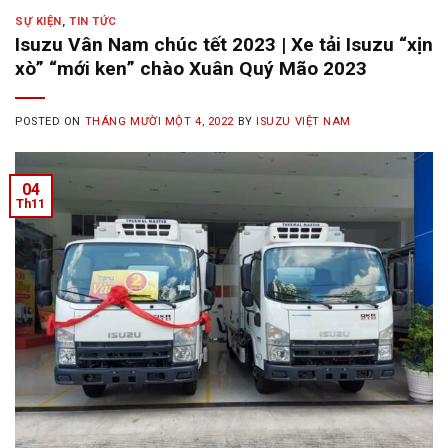
SỰ KIỆN
,
TIN TỨC
Isuzu Vân Nam chúc tết 2023 | Xe tải Isuzu “xịn
xò” “mới ken” chào Xuân Quý Mão 2023
POSTED ON
THÁNG MƯỜI MỘT 4, 2022
BY
ISUZU VIỆT NAM
04
Th11