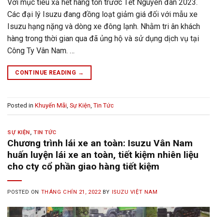
Với mục tiêu xả hết hàng tồn trước Tết Nguyên đán 2023.
Các đại lý Isuzu đang đồng loạt giảm giá đối với mẫu xe
Isuzu hạng nặng và dòng xe đông lạnh. Nhằm tri ân khách
hàng trong thời gian qua đã ủng hộ và sử dụng dịch vụ tại
Công Ty Vân Nam. …
CONTINUE READING
→
Posted in
Khuyến Mãi
,
Sự Kiện
,
Tin Tức
SỰ KIỆN
,
TIN TỨC
Chương trình lái xe an toàn: Isuzu Vân Nam
huấn luyện lái xe an toàn, tiết kiệm nhiên liệu
cho cty cổ phần giao hàng tiết kiệm
POSTED ON
THÁNG CHÍN 21, 2022
BY
ISUZU VIỆT NAM