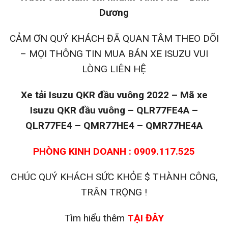
Dương
CẢM ƠN QUÝ KHÁCH ĐÃ QUAN TÂM THEO DÕI
– MỌI THÔNG TIN MUA BÁN XE ISUZU VUI
LÒNG LIÊN HỆ
Xe tải Isuzu QKR đầu vuông 2022 – Mã xe
Isuzu QKR đầu vuông – QLR77FE4A –
QLR77FE4 – QMR77HE4 – QMR77HE4A
PHÒNG KINH DOANH : 0909.117.525
CHÚC QUÝ KHÁCH SỨC KHỎE $ THÀNH CÔNG,
TRÂN TRỌNG !
Tìm hiểu thêm
TẠI ĐÂY