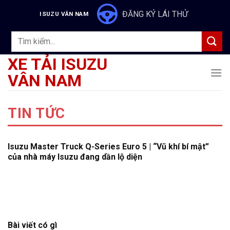
Skip
ĐĂNG KÝ LÁI THỬ
ISUZU VÂN NAM
to
content
Tìm
kiếm:
XE TẢI ISUZU
VÂN NAM
TIN TỨC
Isuzu Master Truck Q-Series Euro 5 | “Vũ khí bí mật”
của nhà máy Isuzu đang dần lộ diện
Bài viết có gì