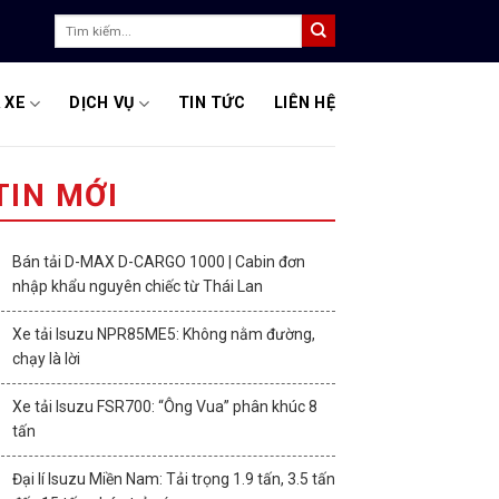
Tìm
kiếm:
 XE
DỊCH VỤ
TIN TỨC
LIÊN HỆ
TIN MỚI
Bán tải D-MAX D-CARGO 1000 | Cabin đơn
nhập khẩu nguyên chiếc từ Thái Lan
Xe tải Isuzu NPR85ME5: Không nằm đường,
chạy là lời
Xe tải Isuzu FSR700: “Ông Vua” phân khúc 8
tấn
Đại lí Isuzu Miền Nam: Tải trọng 1.9 tấn, 3.5 tấn