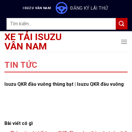
Skip
ĐĂNG KÝ LÁI THỬ
ISUZU VÂN NAM
to
content
Tìm
kiếm:
XE TẢI ISUZU
VÂN NAM
TIN TỨC
Isuzu QKR đầu vuông thùng bạt | Isuzu QKR đầu vuông
Bài viết có gì