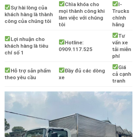
Chìa khóa cho
I-
Sự hài lòng của
mọi thành công khi
Trucks
khách hàng là thành
làm việc với chúng
chính
công của chúng tôi
tôi
hãng
Tư
Lợi nhuận cho
Hotline:
vấn xe
khách hàng là tiêu
0909.117.525
tải miễn
chí số 1
phí
Giá
Hỗ trợ sản phẩm
Đầy đủ các dòng
cả cạnh
theo yêu cầu
xe
tranh