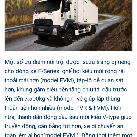
Một số ưu điểm nổi trội được Isuzu trang bị riêng
cho dòng xe F-Series: ghế hơi kiểu mới rộng rãi
thoải mái hơn (model FVM), táp-lô dễ quan sát
hơn, khung gầm siêu bền tăng chịu tải cầu trước
lên đến 7.500kg và không ri-vê giúp lắp thùng
thuận tiện hơn nhiều (model FVR & FVM). Hơn
nữa, thanh dẫn động cầu sau mới kiểu V-type giúp
truyền động, cân bằng tốt hơn, xe di chuyển an
toàn, êm ái hơn(model FVM ). Đồng thời thêm một