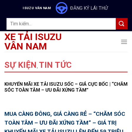
Skip
ĐĂNG KÝ LÁI THỬ
ISUZU VÂN NAM
to
content
Tìm
kiếm:
XE TẢI ISUZU
VÂN NAM
SỰ KIỆN
TIN TỨC
,
KHUYẾN MÃI XE TẢI ISUZU SỐC – GIÁ CỰC BỐC | “CHĂM
SÓC TOÀN TÂM – ƯU ĐÃI XỨNG TẦM”
MUA CÀNG ĐÔNG, GIÁ CÀNG RẺ – “
CHĂM SÓC
TOÀN TÂM – ƯU ĐÃI XỨNG TẦM
” – GIÁ TRỊ
KHUYẾN MÃI XE TẢI ISUZU LÊN ĐẾN 59 TRIỆU