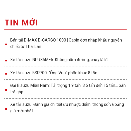
TIN MỚI
Bán tải D-MAX D-CARGO 1000 | Cabin đơn nhập khẩu nguyên
chiếc từ Thái Lan
Xe tải Isuzu NPR85ME5: Không nằm đường, chạy là lời
Xe tải Isuzu FSR700: “Ông Vua” phân khúc 8 tấn
Đại lí Isuzu Miền Nam: Tải trọng 1.9 tấn, 3.5 tấn đến 15 tấn… bán
trả góp
Xe tải Isuzu: Đánh giá chi tiết ưu nhược điểm, thông số và bảng
giá mới nhất