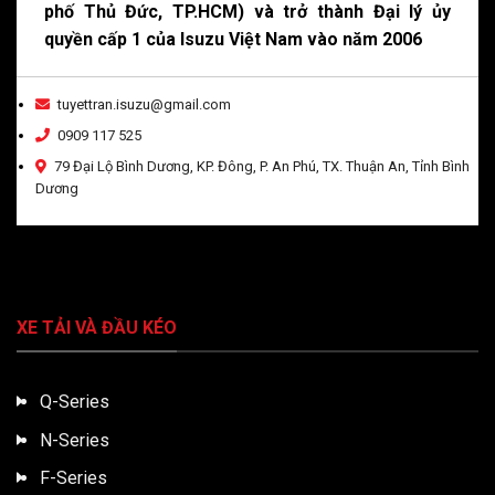
phố Thủ Đức, TP.HCM) và trở thành Đại lý ủy
quyền cấp 1 của Isuzu Việt Nam vào năm 2006
tuyettran.isuzu@gmail.com
0909 117 525
79 Đại Lộ Bình Dương, KP. Đông, P. An Phú, TX. Thuận An, Tỉnh Bình
Dương
XE TẢI VÀ ĐẦU KÉO
Q-Series
N-Series
F-Series