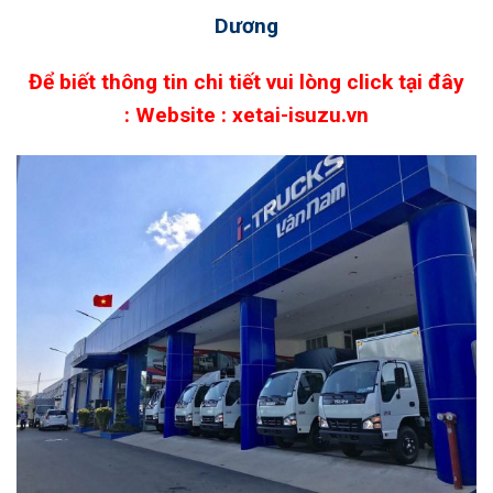
Dương
Để biết thông tin chi tiết vui lòng click tại đây
:
Website : xetai-isuzu.vn