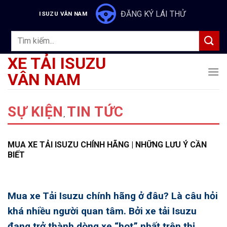
Skip
ĐĂNG KÝ LÁI THỬ
ISUZU VÂN NAM
to
content
Tìm
kiếm:
XE TẢI ISUZU
VÂN NAM
SỰ KIỆN
TIN TỨC
,
MUA XE TẢI ISUZU CHÍNH HÃNG | NHỮNG LƯU Ý CẦN
BIẾT
Mua xe Tải Isuzu chính hãng
ở đâu? Là câu hỏi
khá nhiều người quan tâm. Bởi
xe tải Isuzu
đang trở thành dòng xe “hot” nhất trên thị