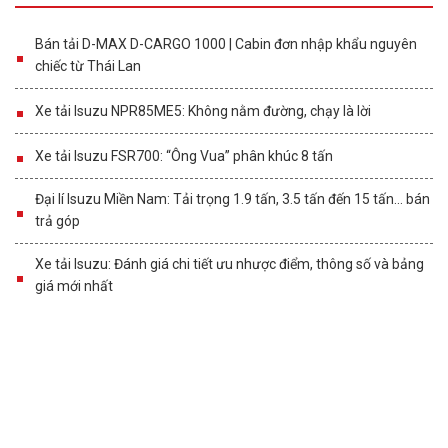
Bán tải D-MAX D-CARGO 1000 | Cabin đơn nhập khẩu nguyên
chiếc từ Thái Lan
Xe tải Isuzu NPR85ME5: Không nằm đường, chạy là lời
Xe tải Isuzu FSR700: “Ông Vua” phân khúc 8 tấn
Đại lí Isuzu Miền Nam: Tải trọng 1.9 tấn, 3.5 tấn đến 15 tấn… bán
trả góp
Xe tải Isuzu: Đánh giá chi tiết ưu nhược điểm, thông số và bảng
giá mới nhất