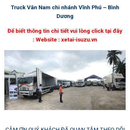
Truck Vân Nam chi nhánh Vĩnh Phú – Bình
Dương
Để biết thông tin chi tiết vui lòng click tại đây
:
Website : xetai-isuzu.vn
CẢM ƠN QUÝ KHÁCH ĐÃ QUAN TÂM THEO DÕI