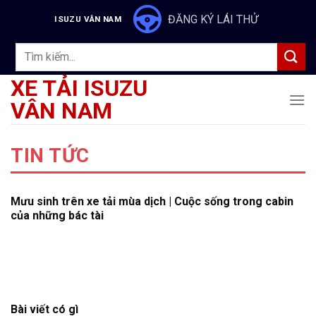
Skip
ĐĂNG KÝ LÁI THỬ
ISUZU VÂN NAM
to
content
Tìm
kiếm:
XE TẢI ISUZU
VÂN NAM
TIN TỨC
Mưu sinh trên xe tải mùa dịch | Cuộc sống trong cabin
của những bác tài
Bài viết có gì