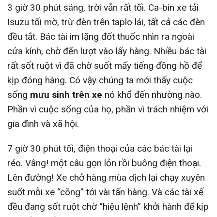
3 giờ 30 phút sáng, trời vẫn rất tối. Ca-bin xe tải
Isuzu tối mờ, trừ đèn trên taplo lái, tất cả các đèn
đều tắt. Bác tài im lặng đốt thuốc nhìn ra ngoài
cửa kính, chờ đến lượt vào lấy hàng. Nhiều bác tài
rất sốt ruột vì đã chờ suốt mấy tiếng đồng hồ để
kịp đóng hàng. Có vậy chúng ta mới thấy cuộc
sống
mưu sinh trên xe
nó khổ đến nhường nào.
Phần vì cuộc sống của họ, phần vì trách nhiệm với
gia đình và xã hội.
7 giờ 30 phút tối, điện thoại của các bác tài lại
réo. Vâng! một câu gọn lỏn rồi buông điện thoại.
Lên đường! Xe chở hàng mùa dịch lại chạy xuyên
suốt mỗi xe “cõng” tới vài tấn hàng. Và các tài xế
đều đang sốt ruột chờ “hiệu lệnh” khởi hành để kịp