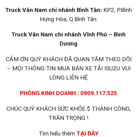
Truck Vân Nam chi nhánh Bình Tân:
KP2, P.Bình
Hưng Hòa, Q.Bình Tân.
Truck Vân Nam chi nhánh Vĩnh Phú – Bình
Dương
CẢM ƠN QUÝ KHÁCH ĐÃ QUAN TÂM THEO DÕI
– MỌI THÔNG TIN MUA BÁN XE TẢI ISUZU VUI
LÒNG LIÊN HỆ
PHÒNG KINH DOANH : 0909.117.525
CHÚC QUÝ KHÁCH SỨC KHỎE $ THÀNH CÔNG,
TRÂN TRỌNG !
Tìm hiểu thêm
TẠI ĐÂY