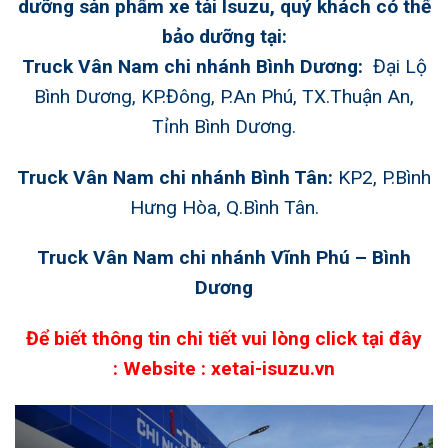
dưỡng sản phẩm
xe tải Isuzu
, quý khách có thể
bảo dưỡng tại:
Truck Vân Nam chi nhánh Bình Dương:
Đại Lộ
Bình Dương, KP.Đông, P.An Phú, TX.Thuận An,
Tỉnh Bình Dương.
Truck Vân Nam chi nhánh Bình Tân:
KP2, P.Bình
Hưng Hòa, Q.Bình Tân.
Truck Vân Nam chi nhánh Vĩnh Phú – Bình
Dương
Để biết thông tin chi tiết vui lòng click tại đây
:
Website : xetai-isuzu.vn