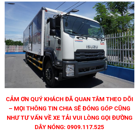
CẢM ƠN QUÝ KHÁCH ĐÃ QUAN TÂM THEO DÕI
– MỌI THÔNG TIN CHIA SẼ ĐÓNG GÓP CŨNG
NHƯ TƯ VẤN VỀ XE TẢI VUI LÒNG GỌI ĐƯỜNG
DÂY NÓNG: 0909.117.525