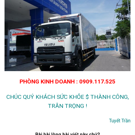
PHÒNG KINH DOANH : 0909.117.525
CHÚC QUÝ KHÁCH SỨC KHỎE $ THÀNH CÔNG,
TRÂN TRỌNG !
Tuyết Trần
Bài hài lòng bài viết này chứ?