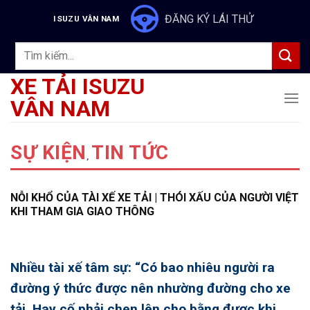
Skip
ĐĂNG KÝ LÁI THỬ
ISUZU VÂN NAM
to
content
Tìm
kiếm:
XE TẢI ISUZU
VÂN NAM
SỰ KIỆN
TIN TỨC
,
NỖI KHỔ CỦA TÀI XẾ XE TẢI | THÓI XẤU CỦA NGƯỜI VIỆT
KHI THAM GIA GIAO THÔNG
Nhiều tài xế tâm sự: “Có bao nhiêu người ra
đường ý thức được nên nhường đường cho xe
tải. Hay cố phải chen lên cho bằng được khi