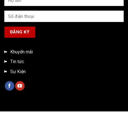
Khuyến mãi
Tin tức
Sự Kiện
Bản quyền 2026 ©
Xe tải ISUZU Việt Nam