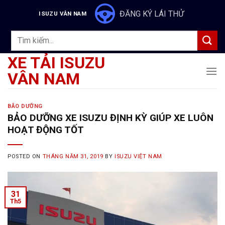
Skip
ĐĂNG KÝ LÁI THỬ
ISUZU VÂN NAM
to
content
Tìm
kiếm:
XE TẢI ISUZU
VÂN NAM
BÃO DƯỠNG
BẢO DƯỠNG XE ISUZU ĐỊNH KỲ GIÚP XE LUÔN
HOẠT ĐỘNG TỐT
POSTED ON
THÁNG NĂM 31, 2019
BY
ISUZU VIỆT NAM
31
Th5