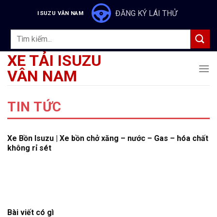
Skip
ĐĂNG KÝ LÁI THỬ
ISUZU VÂN NAM
to
content
Tìm
kiếm:
XE TẢI ISUZU
VÂN NAM
TIN TỨC
Xe Bồn Isuzu | Xe bồn chở xăng – nước – Gas – hóa chất
không rỉ sét
Bài viết có gì