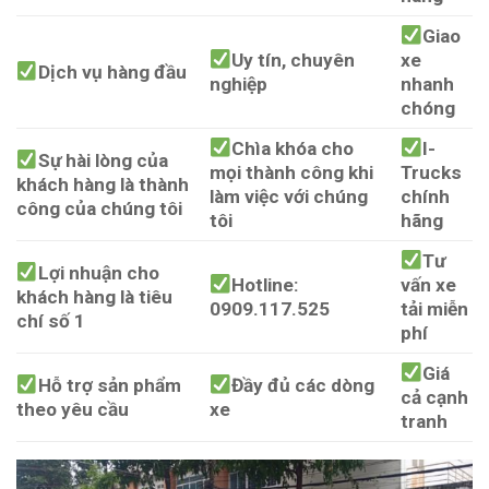
Giao
Uy tín, chuyên
xe
Dịch vụ hàng đầu
nghiệp
nhanh
chóng
Chìa khóa cho
I-
Sự hài lòng của
mọi thành công khi
Trucks
khách hàng là thành
làm việc với chúng
chính
công của chúng tôi
tôi
hãng
Tư
Lợi nhuận cho
Hotline:
vấn xe
khách hàng là tiêu
0909.117.525
tải miễn
chí số 1
phí
Giá
Hỗ trợ sản phẩm
Đầy đủ các dòng
cả cạnh
theo yêu cầu
xe
tranh