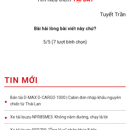
Tuyết Trần
Bài hài lòng bài viết này chứ?
5
/5 (
7
lượt bình chọn)
TIN MỚI
Bán tải D-MAX D-CARGO 1000 | Cabin đơn nhập khẩu nguyên
chiếc từ Thái Lan
Xe tải Isuzu NPR85ME5: Không nằm đường, chạy là lời
Xe tải Isuzu FSR700: “Ông Vua” phân khúc 8 tấn