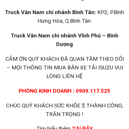
Truck Vân Nam chi nhánh Bình Tân:
KP2, P.Bình
Hưng Hòa, Q.Bình Tân.
Truck Vân Nam chi nhánh Vĩnh Phú – Bình
Dương
CẢM ƠN QUÝ KHÁCH ĐÃ QUAN TÂM THEO DÕI
– MỌI THÔNG TIN MUA BÁN XE TẢI ISUZU VUI
LÒNG LIÊN HỆ
PHÒNG KINH DOANH : 0909.117.525
CHÚC QUÝ KHÁCH SỨC KHỎE $ THÀNH CÔNG,
TRÂN TRỌNG !
Tìm hiểu thêm
TẠI ĐÂY