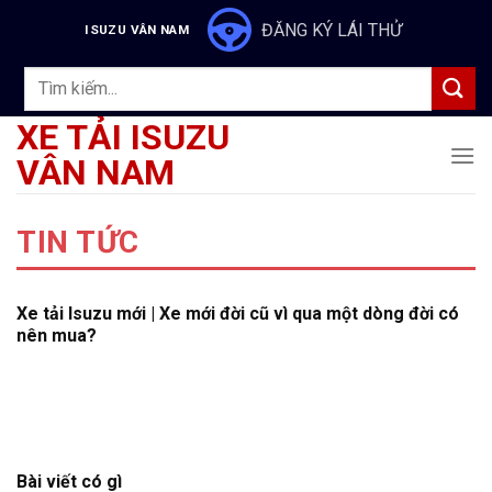
Skip
ĐĂNG KÝ LÁI THỬ
ISUZU VÂN NAM
to
content
Tìm
kiếm:
XE TẢI ISUZU
VÂN NAM
TIN TỨC
Xe tải Isuzu mới | Xe mới đời cũ vì qua một dòng đời có
nên mua?
Bài viết có gì