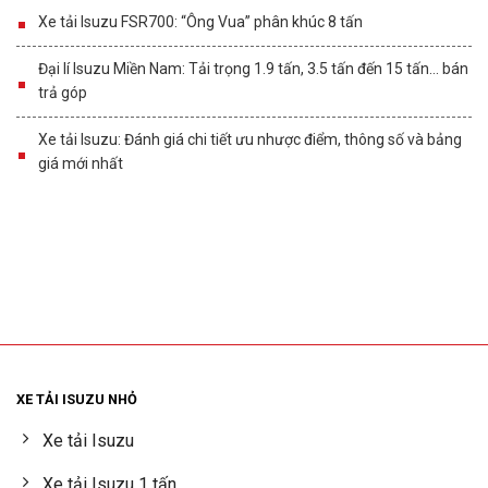
Xe tải Isuzu FSR700: “Ông Vua” phân khúc 8 tấn
Đại lí Isuzu Miền Nam: Tải trọng 1.9 tấn, 3.5 tấn đến 15 tấn… bán
trả góp
Xe tải Isuzu: Đánh giá chi tiết ưu nhược điểm, thông số và bảng
giá mới nhất
XE TẢI ISUZU NHỎ
Xe tải Isuzu
Xe tải Isuzu 1 tấn