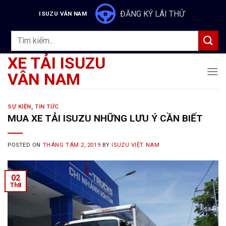
Skip
ĐĂNG KÝ LÁI THỬ
ISUZU VÂN NAM
to
content
Tìm
kiếm:
XE TẢI ISUZU
VÂN NAM
SỰ KIỆN
,
TIN TỨC
MUA XE TẢI ISUZU NHỮNG LƯU Ý CẦN BIẾT
POSTED ON
THÁNG TÁM 2, 2019
BY
ISUZU VIỆT NAM
02
Th8