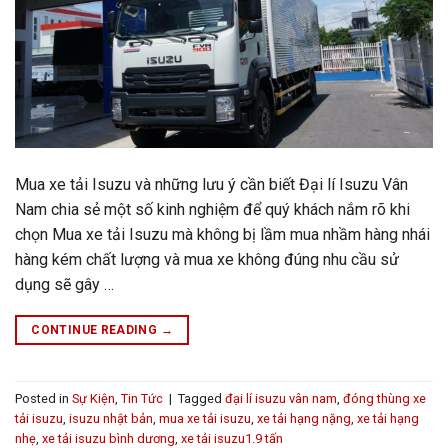
Mua xe tải Isuzu và những lưu ý cần biết Đại lí Isuzu Vân
Nam chia sẻ một số kinh nghiệm để quý khách nắm rõ khi
chọn Mua xe tải Isuzu mà không bị lầm mua nhầm hàng nhái
hàng kém chất lượng và mua xe không đúng nhu cầu sử
dụng sẽ gây …
CONTINUE READING
→
Posted in
Sự Kiện
,
Tin Tức
|
Tagged
đại lí isuzu vân nam
,
đóng thùng xe
tải isuzu
,
isuzu nhật bản
,
mua xe tải isuzu
,
xe tải hạng nặng
,
xe tải hạng
nhẹ
,
xe tải isuzu bình dương
,
xe tải isuzu1.9 tấn