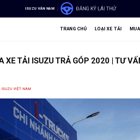
ĐĂNG KÝ LÁI THỬ
ISUZU VÂN NAM
TRANG CHỦ
LOẠI XE TẢI
MUA
 XE TẢI ISUZU TRẢ GÓP 2020 | TƯ VẤ
Y
ISUZU VIỆT NAM