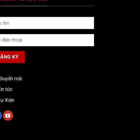
huyến mãi
in tức
ự Kiện