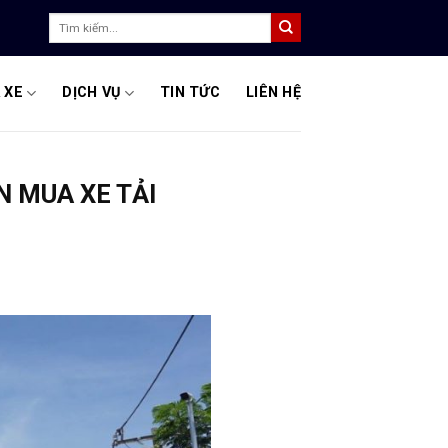
Tìm
kiếm:
 XE
DỊCH VỤ
TIN TỨC
LIÊN HỆ
N MUA XE TẢI