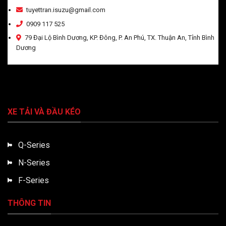
tuyettran.isuzu@gmail.com
0909 117 525
79 Đại Lộ Bình Dương, KP. Đông, P. An Phú, TX. Thuận An, Tỉnh Bình
Dương
XE TẢI VÀ ĐẦU KÉO
Q-Series
N-Series
F-Series
THÔNG TIN