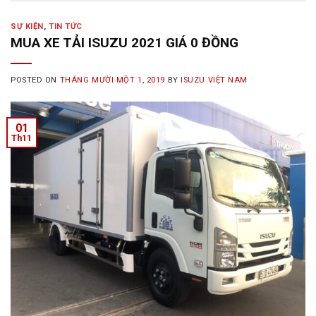
SỰ KIỆN
,
TIN TỨC
MUA XE TẢI ISUZU 2021 GIÁ 0 ĐỒNG
POSTED ON
THÁNG MƯỜI MỘT 1, 2019
BY
ISUZU VIỆT NAM
01
Th11