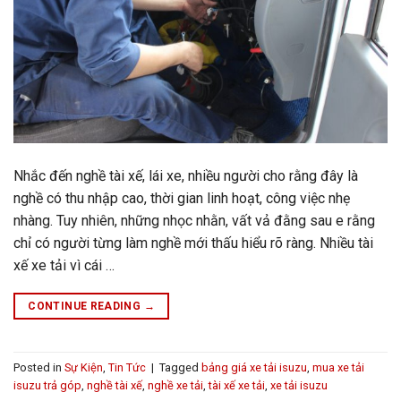
Nhắc đến nghề tài xế, lái xe, nhiều người cho rằng đây là
nghề có thu nhập cao, thời gian linh hoạt, công việc nhẹ
nhàng. Tuy nhiên, những nhọc nhằn, vất vả đằng sau e rằng
chỉ có người từng làm nghề mới thấu hiểu rõ ràng. Nhiều tài
xế xe tải vì cái …
CONTINUE READING
→
Posted in
Sự Kiện
,
Tin Tức
|
Tagged
bảng giá xe tải isuzu
,
mua xe tải
isuzu trả góp
,
nghề tài xế
,
nghề xe tải
,
tài xế xe tải
,
xe tải isuzu