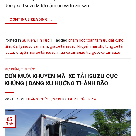
dòng xe Isuzu là lời cảm ơn và tri ân sâu …
CONTINUE READING
→
Posted in
Sự Kiện
,
Tin Tức
|
Tagged
chăm sóc toàn tâm ưu đãi xứng
tầm
,
đại lý isuzu vân nam
,
giá xe tải isuzu
,
khuyến mãi phụ tùng xe tải
isuzu
,
khuyến mãi xe tải isuzu
,
mua xe tải isuzu trả góp
,
xe tải isuzu
SỰ KIỆN
,
TIN TỨC
CƠN MƯA KHUYẾN MÃI XE TẢI ISUZU CỰC
KHỦNG | ĐANG XU HƯỚNG THÀNH BÃO
POSTED ON
THÁNG CHÍN 5, 2019
BY
ISUZU VIỆT NAM
05
Th9