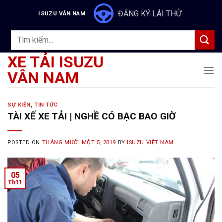
Skip
ĐĂNG KÝ LÁI THỬ
ISUZU VÂN NAM
to
content
Tìm
kiếm:
XE TẢI ISUZU
VÂN NAM
SỰ KIỆN
,
TIN TỨC
TÀI XẾ XE TẢI | NGHỀ CÓ BẠC BAO GIỜ
POSTED ON
THÁNG MƯỜI MỘT 5, 2019
BY
ISUZU VIỆT NAM
05
Th11