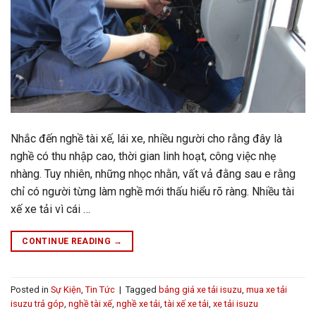
Nhắc đến nghề tài xế, lái xe, nhiều người cho rằng đây là
nghề có thu nhập cao, thời gian linh hoạt, công việc nhẹ
nhàng. Tuy nhiên, những nhọc nhằn, vất vả đằng sau e rằng
chỉ có người từng làm nghề mới thấu hiểu rõ ràng. Nhiều tài
xế xe tải vì cái …
CONTINUE READING
→
Posted in
Sự Kiện
,
Tin Tức
|
Tagged
bảng giá xe tải isuzu
,
mua xe tải
isuzu trả góp
,
nghề tài xế
,
nghề xe tải
,
tài xế xe tải
,
xe tải isuzu