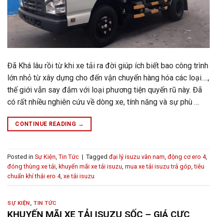
Đã Khá lâu rồi từ khi xe tải ra đời giúp ích biết bao công trình
lớn nhỏ từ xây dựng cho đến vận chuyển hàng hóa các loại….,
thế giới vẫn say đắm với loại phương tiện quyến rũ này. Đã
có rất nhiều nghiên cứu về dòng xe, tính năng và sự phù …
CONTINUE READING
→
Posted in
Sự Kiện
,
Tin Tức
|
Tagged
đại lý isuzu vân nam
,
động cơ ero 4
,
đóng thùng xe tải
,
khuyến mãi xe tải isuzu
,
mua xe tải isuzu trả góp
,
tiêu
chuẩn khí thải ero 4
,
xe tải isuzu
SỰ KIỆN
,
TIN TỨC
KHUYẾN MÃI XE TẢI ISUZU SỐC – GIÁ CỰC