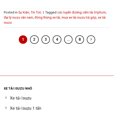
Posted in
Sự Kiện
,
Tin Tức
|
Tagged
các tuyến đường cấm tải ở tphcm
,
đại lý isuzu vân nam
,
đóng thùng xe tải
,
mua xe tải isuzu trả góp
,
xe tải
isuzu
1
2
3
4
…
8
XE TẢI ISUZU NHỎ
Xe tải Isuzu
Xe tải Isuzu 1 tấn