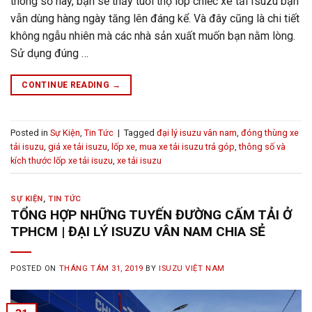
thông số này, bạn sẽ thấy tuổi thọ lốp chiếc xe tải Isuzu bạn
vẫn dùng hàng ngày tăng lên đáng kể. Và đây cũng là chi tiết
không ngẫu nhiên mà các nhà sản xuất muốn bạn nằm lòng.
Sử dụng đúng …
CONTINUE READING
→
Posted in
Sự Kiện
,
Tin Tức
|
Tagged
đại lý isuzu vân nam
,
đóng thùng xe
tải isuzu
,
giá xe tải isuzu
,
lốp xe
,
mua xe tải isuzu trả góp
,
thông số và
kích thước lốp xe tải isuzu
,
xe tải isuzu
SỰ KIỆN
,
TIN TỨC
TỔNG HỢP NHỮNG TUYẾN ĐƯỜNG CẤM TẢI Ở
TPHCM | ĐẠI LÝ ISUZU VÂN NAM CHIA SẺ
POSTED ON
THÁNG TÁM 31, 2019
BY
ISUZU VIỆT NAM