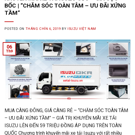
BỐC | “CHĂM SÓC TOÀN TÂM – ƯU ĐÃI XỨNG
TẦM”
POSTED ON
THÁNG CHÍN 6, 2019
BY
ISUZU VIỆT NAM
06
Th9
MUA CÀNG ĐÔNG, GIÁ CÀNG RẺ – “CHĂM SÓC TOÀN TÂM
– ƯU ĐÃI XỨNG TẦM” – GIÁ TRỊ KHUYẾN MÃI XE TẢI
ISUZU LÊN ĐẾN 59 TRIỆU ĐỒNG ÁP DỤNG TRÊN TOÀN
QUỐC Chương trình khuyến mãi xe tải Isuzu với rất nhiều