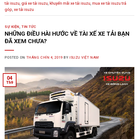
tải isuzu
,
giá xe tải isuzu
,
khuyến mãi xe tải isuzu
,
mua xe tải isuzu trả
góp
,
xe tải isuzu
SỰ KIỆN
,
TIN TỨC
NHỮNG ĐIỀU HÀI HƯỚC VỀ TÀI XẾ XE TẢI BẠN
ĐÃ XEM CHƯA?
POSTED ON
THÁNG CHÍN 4, 2019
BY
ISUZU VIỆT NAM
04
Th9