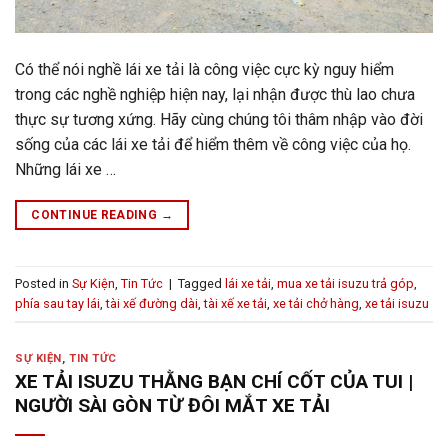
Có thể nói nghề lái xe tải là công việc cực kỳ nguy hiểm
trong các nghề nghiệp hiện nay, lại nhận được thù lao chưa
thực sự tương xứng. Hãy cùng chúng tôi thâm nhập vào đời
sống của các lái xe tải để hiểm thêm về công việc của họ.
Những lái xe …
CONTINUE READING
→
Posted in
Sự Kiện
,
Tin Tức
|
Tagged
lái xe tải
,
mua xe tải isuzu trả góp
,
phía sau tay lái
,
tài xế đường dài
,
tài xế xe tải
,
xe tải chở hàng
,
xe tải isuzu
SỰ KIỆN
,
TIN TỨC
XE TẢI ISUZU THẰNG BẠN CHÍ CỐT CỦA TUI |
NGƯỜI SÀI GÒN TỪ ĐÔI MẮT XE TẢI