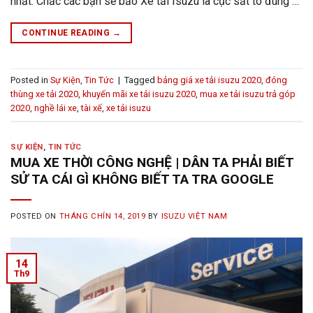
nhất. Chắc các bạn sẽ bảo Xe tải Isuzu là cục sắt to đùng …
CONTINUE READING
→
Posted in
Sự Kiện
,
Tin Tức
|
Tagged
bảng giá xe tải isuzu 2020
,
đóng
thùng xe tải 2020
,
khuyến mãi xe tải isuzu 2020
,
mua xe tải isuzu trả góp
2020
,
nghề lái xe
,
tài xế
,
xe tải isuzu
SỰ KIỆN
,
TIN TỨC
MUA XE THỜI CÔNG NGHỆ | DÂN TA PHẢI BIẾT
SỬ TA CÁI GÌ KHÔNG BIẾT TA TRA GOOGLE
POSTED ON
THÁNG CHÍN 14, 2019
BY
ISUZU VIỆT NAM
14
Th9