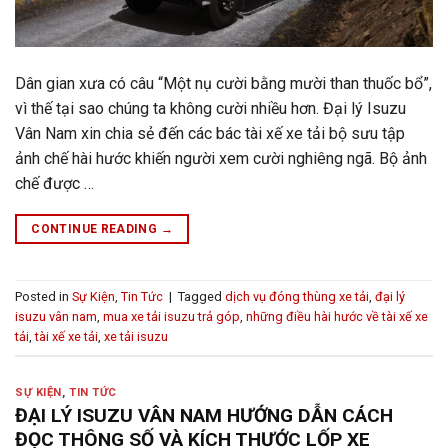
Dân gian xưa có câu “Một nụ cười bằng mười than thuốc bổ”,
vì thế tại sao chúng ta không cười nhiều hơn. Đại lý Isuzu
Vân Nam xin chia sẻ đến các bác tài xế xe tải bộ sưu tập
ảnh chế hài hước khiến người xem cười nghiêng ngã. Bộ ảnh
chế được …
CONTINUE READING
→
Posted in
Sự Kiện
,
Tin Tức
|
Tagged
dịch vụ đóng thùng xe tải
,
đại lý
isuzu vân nam
,
mua xe tải isuzu trả góp
,
những điều hài hước về tài xế xe
tải
,
tài xế xe tải
,
xe tải isuzu
SỰ KIỆN
,
TIN TỨC
ĐẠI LÝ ISUZU VÂN NAM HƯỚNG DẪN CÁCH
ĐỌC THÔNG SỐ VÀ KÍCH THƯỚC LỐP XE