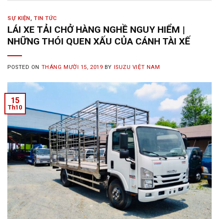
SỰ KIỆN
,
TIN TỨC
LÁI XE TẢI CHỞ HÀNG NGHỀ NGUY HIỂM |
NHỮNG THÓI QUEN XẤU CỦA CÁNH TÀI XẾ
POSTED ON
THÁNG MƯỜI 15, 2019
BY
ISUZU VIỆT NAM
15
Th10