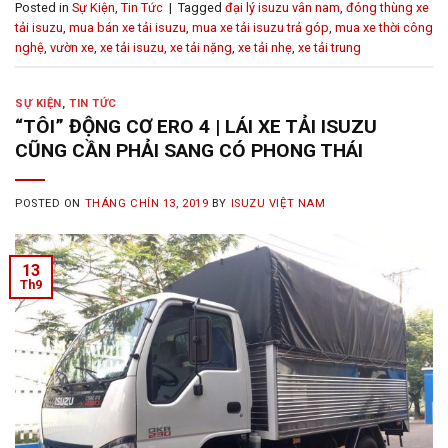
Posted in
Sự Kiện
,
Tin Tức
|
Tagged
đại lý isuzu vân nam
,
đóng thùng xe
tải isuzu
,
mua bán xe tải isuzu
,
mua xe tải isuzu trả góp
,
mua xe thời công
nghệ
,
vườn xe
,
xe tải isuzu
,
xe tải nặng
,
xe tải nhẹ
,
xe tải trung
SỰ KIỆN
,
TIN TỨC
“TÔI” ĐỘNG CƠ ERO 4 | LÁI XE TẢI ISUZU
CŨNG CẦN PHẢI SANG CÓ PHONG THÁI
POSTED ON
THÁNG CHÍN 13, 2019
BY
ISUZU VIỆT NAM
13
Th9