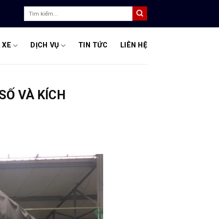
Tìm
kiếm:
 XE
DỊCH VỤ
TIN TỨC
LIÊN HỆ
SỐ VÀ KÍCH