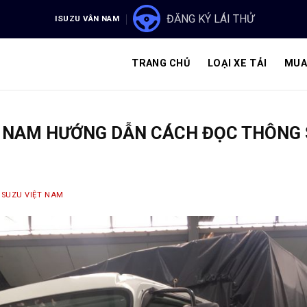
ĐĂNG KÝ LÁI THỬ
ISUZU VÂN NAM
TRANG CHỦ
LOẠI XE TẢI
MUA
ÂN NAM HƯỚNG DẪN CÁCH ĐỌC THÔNG 
ISUZU VIỆT NAM