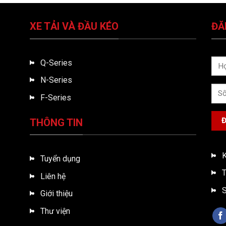
XE TẢI VÀ ĐẦU KÉO
ĐĂ
Q-Series
N-Series
F-Series
THÔNG TIN
K
Tuyển dụng
T
Liên hệ
S
Giới thiệu
Thư viện