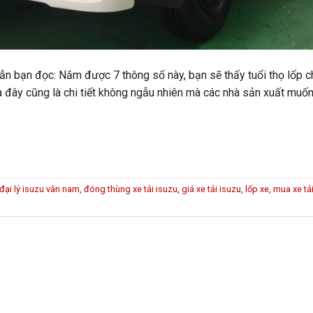
n bạn đọc: Nắm được 7 thông số này, bạn sẽ thấy tuổi thọ lốp c
à đây cũng là chi tiết không ngẫu nhiên mà các nhà sản xuất mu
đại lý isuzu vân nam
,
đóng thùng xe tải isuzu
,
giá xe tải isuzu
,
lốp xe
,
mua xe tả