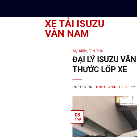
Skip
to
content
XE TẢI ISUZU
VÂN NAM
SỰ KIỆN
,
TIN TỨC
ĐẠI LÝ ISUZU V
THƯỚC LỐP XE
POSTED ON
THÁNG CHÍN 3, 2019
BY
03
Th9