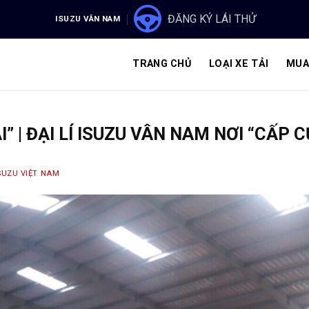
ĐĂNG KÝ LÁI THỬ
ISUZU VÂN NAM
TRANG CHỦ
LOẠI XE TẢI
MUA
I” | ĐẠI LÍ ISUZU VÂN NAM NƠI “CẤP C
SUZU VIỆT NAM