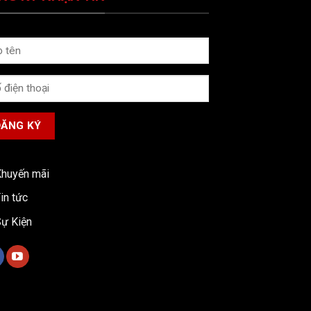
huyến mãi
in tức
ự Kiện