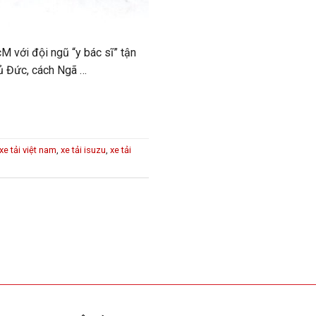
M với đội ngũ “y bác sĩ” tận
hủ Đức, cách Ngã …
xe tải việt nam
,
xe tải isuzu
,
xe tải