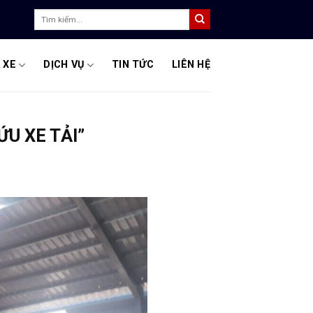
Tìm
kiếm:
 XE
DỊCH VỤ
TIN TỨC
LIÊN HỆ
ỨU XE TẢI”