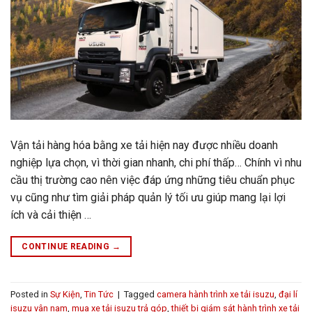
Vận tải hàng hóa bằng xe tải hiện nay được nhiều doanh
nghiệp lựa chọn, vì thời gian nhanh, chi phí thấp… Chính vì nhu
cầu thị trường cao nên việc đáp ứng những tiêu chuẩn phục
vụ cũng như tìm giải pháp quản lý tối ưu giúp mang lại lợi
ích và cải thiện …
CONTINUE READING
→
Posted in
Sự Kiện
,
Tin Tức
|
Tagged
camera hành trình xe tải isuzu
,
đại lí
isuzu vân nam
,
mua xe tải isuzu trả góp
,
thiết bị giám sát hành trình xe tải