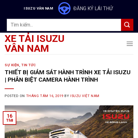
Skip
ĐĂNG KÝ LÁI THỬ
ISUZU VÂN NAM
to
content
Tìm
kiếm:
XE TẢI ISUZU
VÂN NAM
SỰ KIỆN
,
TIN TỨC
THIẾT BỊ GIÁM SÁT HÀNH TRÌNH XE TẢI ISUZU
| PHÂN BIỆT CAMERA HÀNH TRÌNH
POSTED ON
THÁNG TÁM 16, 2019
BY
ISUZU VIỆT NAM
16
Th8