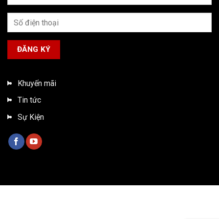
Khuyến mãi
Tin tức
Sự Kiện
Bản quyền 2026 ©
Xe tải ISUZU Việt Nam