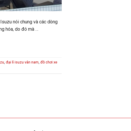
i Isuzu nói chung và các dòng
àng hóa, do đó mà …
uzu
,
đại lí isuzu vân nam
,
đồ chơi xe