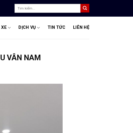
Tìm
kiếm:
 XE
DỊCH VỤ
TIN TỨC
LIÊN HỆ
UZU VÂN NAM