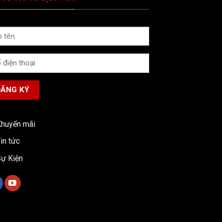
huyến mãi
in tức
ự Kiện