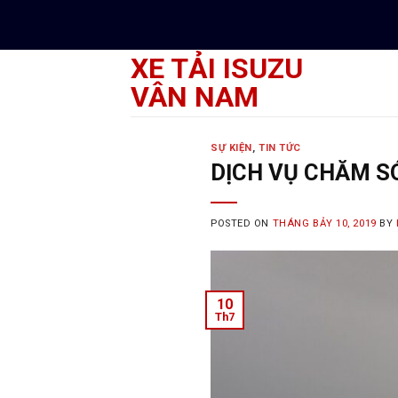
Skip
to
content
XE TẢI ISUZU
VÂN NAM
SỰ KIỆN
,
TIN TỨC
DỊCH VỤ CHĂM SÓ
POSTED ON
THÁNG BẢY 10, 2019
BY
10
Th7