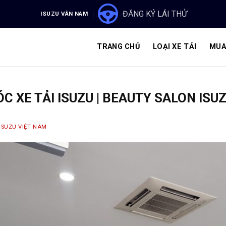
ĐĂNG KÝ LÁI THỬ
ISUZU VÂN NAM
TRANG CHỦ
LOẠI XE TẢI
MUA
C XE TẢI ISUZU | BEAUTY SALON IS
ISUZU VIỆT NAM