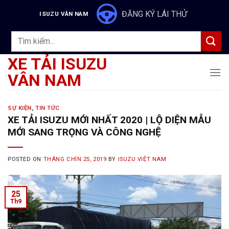
Skip
ĐĂNG KÝ LÁI THỬ
ISUZU VÂN NAM
to
content
Tìm
kiếm:
XE TẢI ISUZU
VÂN NAM
SỰ KIỆN
,
TIN TỨC
XE TẢI ISUZU MỚI NHẤT 2020 | LỘ DIỆN MẪU
MỚI SANG TRỌNG VÀ CÔNG NGHỆ
POSTED ON
THÁNG CHÍN 25, 2019
BY
ISUZU VIỆT NAM
25
Th9