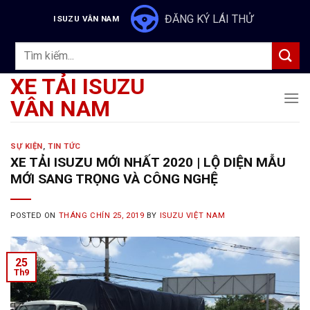
Skip
ĐĂNG KÝ LÁI THỬ
ISUZU VÂN NAM
to
content
Tìm
kiếm:
XE TẢI ISUZU
VÂN NAM
SỰ KIỆN
,
TIN TỨC
XE TẢI ISUZU MỚI NHẤT 2020 | LỘ DIỆN MẪU
MỚI SANG TRỌNG VÀ CÔNG NGHỆ
POSTED ON
THÁNG CHÍN 25, 2019
BY
ISUZU VIỆT NAM
25
Th9