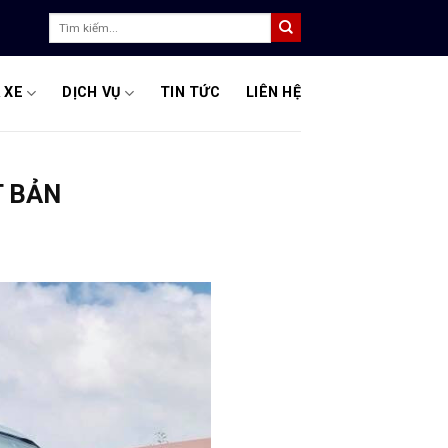
Tìm
kiếm:
 XE
DỊCH VỤ
TIN TỨC
LIÊN HỆ
T BẢN