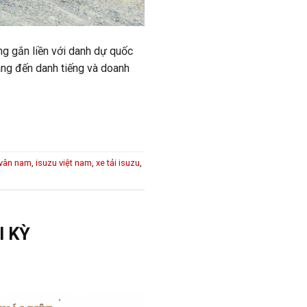
ng gắn liền với danh dự quốc
ang đến danh tiếng và doanh
 vân nam
,
isuzu việt nam
,
xe tải isuzu
,
I KỲ