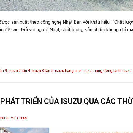
ược sản xuất theo công nghệ Nhật Bản với khẩu hiệu : “Chất lượ
Bản đề cao. Đối với người Nhật, chất lượng sản phẩm không chỉ m
tấn 9
,
isuzu 2 tấn 4
,
isuzu 3 tấn 5
,
isuzu hạng nhẹ
,
isuzu thùng đông lạnh
,
isuzu
Ự PHÁT TRIỂN CỦA ISUZU QUA CÁC THỜ
ISUZU VIỆT NAM