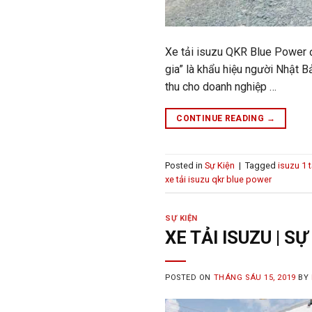
Xe tải isuzu QKR Blue Power đ
gia” là khẩu hiệu người Nhật 
thu cho doanh nghiệp …
CONTINUE READING
→
Posted in
Sự Kiện
|
Tagged
isuzu 1 
xe tải isuzu qkr blue power
SỰ KIỆN
XE TẢI ISUZU | S
POSTED ON
THÁNG SÁU 15, 2019
BY