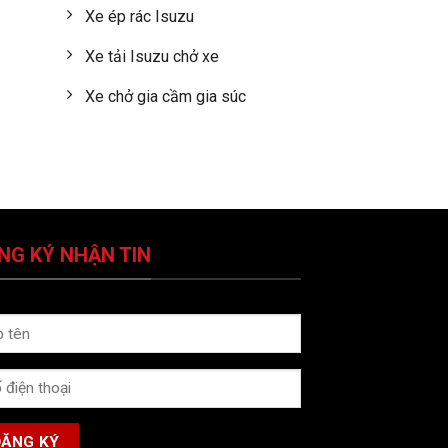
Xe ép rác Isuzu
Xe tải Isuzu chở xe
Xe chở gia cầm gia súc
NG KÝ NHẬN TIN