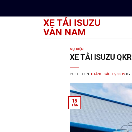
Skip
to
content
XE TẢI ISUZU
VÂN NAM
SỰ KIỆN
XE TẢI ISUZU QK
POSTED ON
THÁNG SÁU 15, 2019
BY
15
Th6