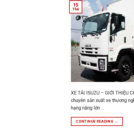
15
Th6
XE TẢI ISUZU – GIỚI THIỆU CH
chuyên sản xuất xe thương ngh
hạng nặng lớn …
CONTINUE READING
→