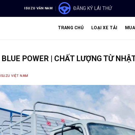
ĐĂNG KÝ LÁI THỬ
ISUZU VÂN NAM
TRANG CHỦ
LOẠI XE TẢI
MUA
R BLUE POWER | CHẤT LƯỢNG TỪ NHẬ
ISUZU VIỆT NAM