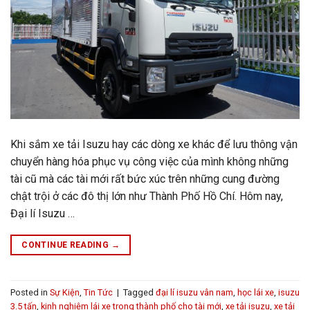
Khi sắm xe tải Isuzu hay các dòng xe khác để lưu thông vận
chuyển hàng hóa phục vụ công việc của mình không những
tài cũ mà các tài mới rất bức xúc trên những cung đường
chật trội ở các đô thị lớn như Thành Phố Hồ Chí. Hôm nay,
Đại lí Isuzu …
CONTINUE READING
→
Posted in
Sự Kiện
,
Tin Tức
|
Tagged
đại lí isuzu vân nam
,
học lái xe
,
isuzu
3.5 tấn
,
kinh nghiệm lái xe trong thành phố cho tài mới
,
xe tải isuzu
,
xe tải