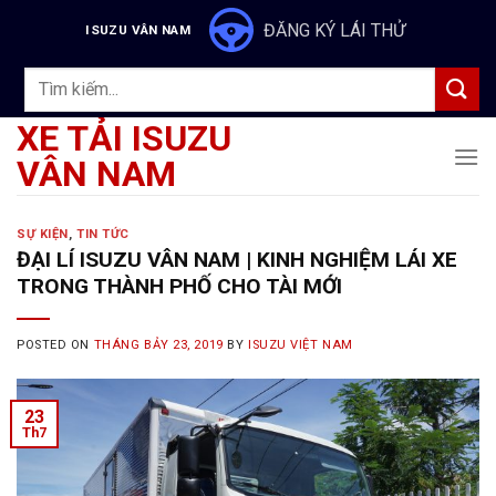
Skip
ĐĂNG KÝ LÁI THỬ
ISUZU VÂN NAM
to
content
Tìm
kiếm:
XE TẢI ISUZU
VÂN NAM
SỰ KIỆN
,
TIN TỨC
ĐẠI LÍ ISUZU VÂN NAM | KINH NGHIỆM LÁI XE
TRONG THÀNH PHỐ CHO TÀI MỚI
POSTED ON
THÁNG BẢY 23, 2019
BY
ISUZU VIỆT NAM
23
Th7