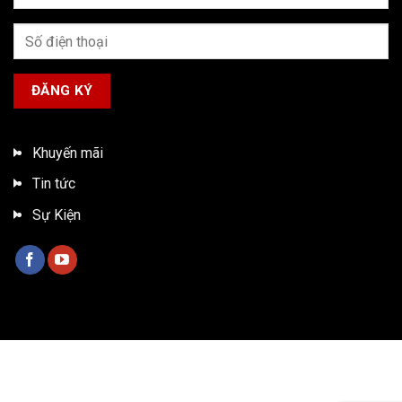
Khuyến mãi
Tin tức
Sự Kiện
Bản quyền 2026 ©
Xe tải ISUZU Việt Nam