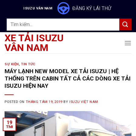
Skip
ĐĂNG KÝ LÁI THỬ
ISUZU VÂN NAM
to
content
Tìm
kiếm:
XE TẢI ISUZU
VÂN NAM
SỰ KIỆN
,
TIN TỨC
MÁY LẠNH NEW MODEL XE TẢI ISUZU | HỆ
THỐNG TRÊN CABIN TẤT CẢ CÁC DÒNG XE TẢI
ISUZU HIỆN NAY
POSTED ON
THÁNG TÁM 19, 2019
BY
ISUZU VIỆT NAM
19
Th8