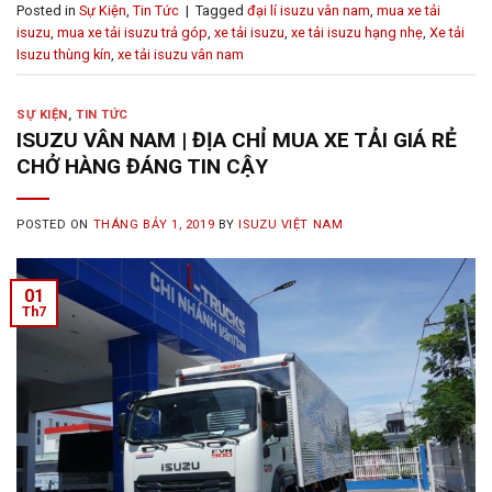
Posted in
Sự Kiện
,
Tin Tức
|
Tagged
đại lí isuzu vân nam
,
mua xe tải
isuzu
,
mua xe tải isuzu trả góp
,
xe tải isuzu
,
xe tải isuzu hạng nhẹ
,
Xe tải
Isuzu thùng kín
,
xe tải isuzu vân nam
SỰ KIỆN
,
TIN TỨC
ISUZU VÂN NAM | ĐỊA CHỈ MUA XE TẢI GIÁ RẺ
CHỞ HÀNG ĐÁNG TIN CẬY
POSTED ON
THÁNG BẢY 1, 2019
BY
ISUZU VIỆT NAM
01
Th7