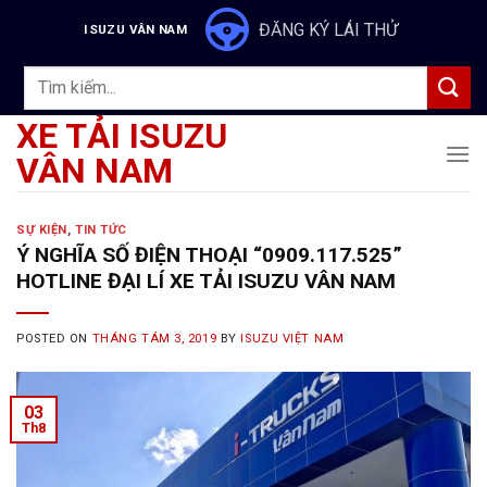
Skip
ĐĂNG KÝ LÁI THỬ
ISUZU VÂN NAM
to
content
Tìm
kiếm:
XE TẢI ISUZU
VÂN NAM
SỰ KIỆN
,
TIN TỨC
Ý NGHĨA SỐ ĐIỆN THOẠI “0909.117.525”
HOTLINE ĐẠI LÍ XE TẢI ISUZU VÂN NAM
POSTED ON
THÁNG TÁM 3, 2019
BY
ISUZU VIỆT NAM
03
Th8