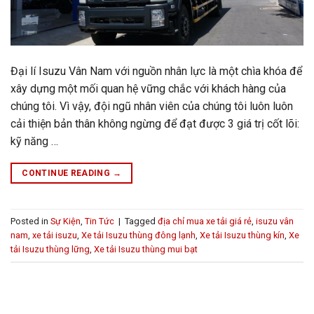
Đại lí Isuzu Vân Nam với nguồn nhân lực là một chìa khóa để
xây dựng một mối quan hệ vững chắc với khách hàng của
chúng tôi. Vì vậy, đội ngũ nhân viên của chúng tôi luôn luôn
cải thiện bản thân không ngừng để đạt được 3 giá trị cốt lõi:
kỹ năng …
CONTINUE READING
→
Posted in
Sự Kiện
,
Tin Tức
|
Tagged
địa chỉ mua xe tải giá rẻ
,
isuzu vân
nam
,
xe tải isuzu
,
Xe tải Isuzu thùng đông lạnh
,
Xe tải Isuzu thùng kín
,
Xe
tải Isuzu thùng lững
,
Xe tải Isuzu thùng mui bạt