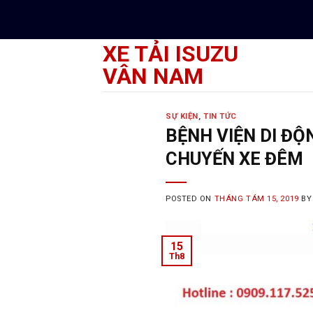
Skip
to
content
XE TẢI ISUZU
VÂN NAM
SỰ KIỆN
,
TIN TỨC
BỆNH VIỆN DI ĐỘ
CHUYẾN XE ĐÊM
POSTED ON
THÁNG TÁM 15, 2019
B
15
Th8