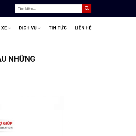
Tìm
kiếm:
 XE
DỊCH VỤ
TIN TỨC
LIÊN HỆ
SAU NHỮNG