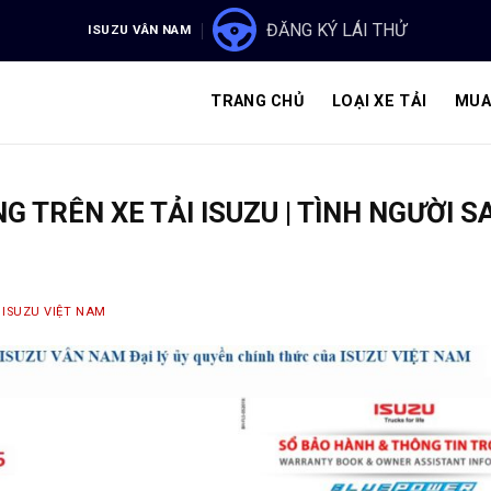
ĐĂNG KÝ LÁI THỬ
ISUZU VÂN NAM
TRANG CHỦ
LOẠI XE TẢI
MUA
NG TRÊN XE TẢI ISUZU | TÌNH NGƯỜI 
Y
ISUZU VIỆT NAM