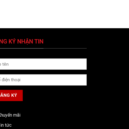
NG KÝ NHẬN TIN
huyến mãi
in tức