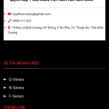
tuyettran.isuzu@gmail.com
0909 117 525
79 Đại Lộ Bình Dương, KP. Đông, P. An Phú, TX. Thuận An, Tỉnh Bình
Dương
XE TẢI VÀ ĐẦU KÉO
Q-Series
N-Series
F-Series
THÔNG TIN