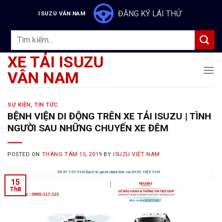
Skip
ĐĂNG KÝ LÁI THỬ
ISUZU VÂN NAM
to
content
Tìm
kiếm:
XE TẢI ISUZU
VÂN NAM
SỰ KIỆN
,
TIN TỨC
BỆNH VIỆN DI ĐỘNG TRÊN XE TẢI ISUZU | TÌNH
NGƯỜI SAU NHỮNG CHUYẾN XE ĐÊM
POSTED ON
THÁNG TÁM 15, 2019
BY
ISUZU VIỆT NAM
15
Th8