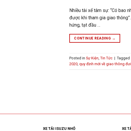
Nhiều tài xế tâm sự: “Có bao 
được khi tham gia giao thông”.
hứng, tạt đầu …
CONTINUE READING
→
Posted in
Sự Kiện
,
Tin Tức
|
Tagged
2020
,
quy định mới về giao thông đư
XE TẢI ISUZU NHỎ
XE T