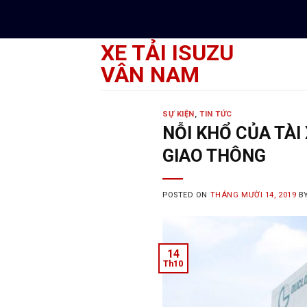
Skip
to
content
XE TẢI ISUZU
VÂN NAM
SỰ KIỆN
,
TIN TỨC
NỖI KHỔ CỦA TÀI 
GIAO THÔNG
POSTED ON
THÁNG MƯỜI 14, 2019
B
14
Th10