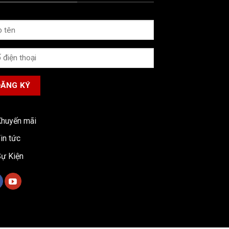
huyến mãi
in tức
ự Kiện