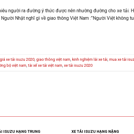
nhiêu người ra đường ý thức được nên nhường đường cho xe tải. 
 Người Nhật nghĩ gì về giao thông Việt Nam :”Người Việt không tuâ
giá xe tải isuzu 2020
,
giao thông việt nam
,
kinh nghiệm lái xe tải
,
mua xe tải isu
ờng bộ việt nam
,
tài xế xe tải việt nam
,
xe tải isuzu 2020
ẢI ISUZU HẠNG TRUNG
XE TẢI ISUZU HẠNG NẶNG