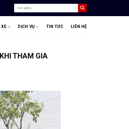
Tìm
kiếm:
 XE
DỊCH VỤ
TIN TỨC
LIÊN HỆ
 KHI THAM GIA