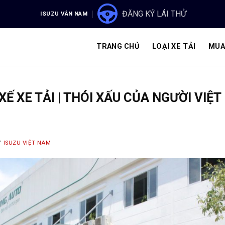
ĐĂNG KÝ LÁI THỬ
ISUZU VÂN NAM
TRANG CHỦ
LOẠI XE TẢI
MUA
XẾ XE TẢI | THÓI XẤU CỦA NGƯỜI VIỆT
Y
ISUZU VIỆT NAM