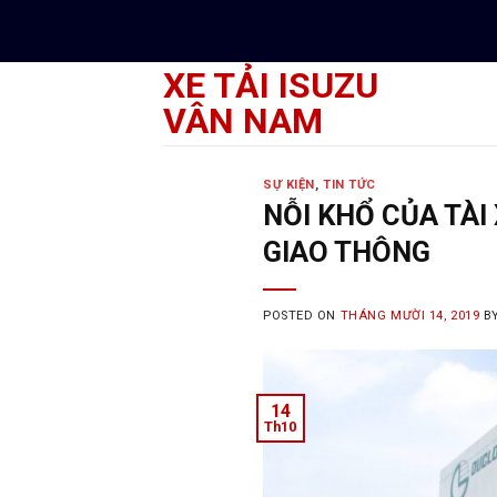
Skip
to
content
XE TẢI ISUZU
VÂN NAM
SỰ KIỆN
,
TIN TỨC
NỖI KHỔ CỦA TÀI 
GIAO THÔNG
POSTED ON
THÁNG MƯỜI 14, 2019
B
14
Th10