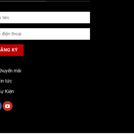
huyến mãi
in tức
ự Kiện