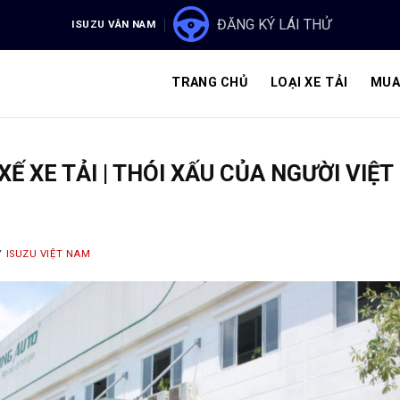
ĐĂNG KÝ LÁI THỬ
ISUZU VÂN NAM
TRANG CHỦ
LOẠI XE TẢI
MUA
XẾ XE TẢI | THÓI XẤU CỦA NGƯỜI VIỆT
Y
ISUZU VIỆT NAM