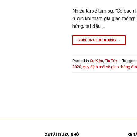
Nhiều tài xế tâm sự: “Có bao 
được khi tham gia giao thông”.
hứng, tạt đầu …
CONTINUE READING
→
Posted in
Sự Kiện
,
Tin Tức
|
Tagged
2020
,
quy định mới về giao thông đư
XE TẢI ISUZU NHỎ
XE T