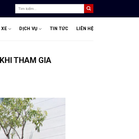
Tìm
kiếm:
 XE
DỊCH VỤ
TIN TỨC
LIÊN HỆ
 KHI THAM GIA