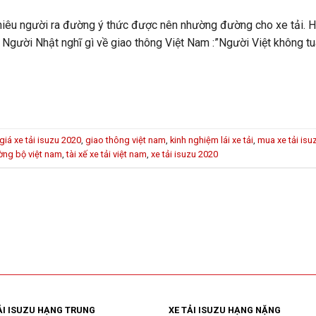
nhiêu người ra đường ý thức được nên nhường đường cho xe tải. 
 Người Nhật nghĩ gì về giao thông Việt Nam :”Người Việt không tuâ
giá xe tải isuzu 2020
,
giao thông việt nam
,
kinh nghiệm lái xe tải
,
mua xe tải isu
ờng bộ việt nam
,
tài xế xe tải việt nam
,
xe tải isuzu 2020
ẢI ISUZU HẠNG TRUNG
XE TẢI ISUZU HẠNG NẶNG