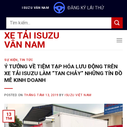
Skip
ĐĂNG KÝ LÁI THỬ
ISUZU VÂN NAM
to
content
Tìm
kiếm:
XE TẢI ISUZU
VÂN NAM
SỰ KIỆN
,
TIN TỨC
Ý TƯỞNG VỀ TIỆM TẠP HÓA LƯU ĐỘNG TRÊN
XE TẢI ISUZU LÀM “TAN CHẢY” NHỮNG TÍN ĐỒ
MÊ KINH DOANH
POSTED ON
THÁNG TÁM 13, 2019
BY
ISUZU VIỆT NAM
13
Th8