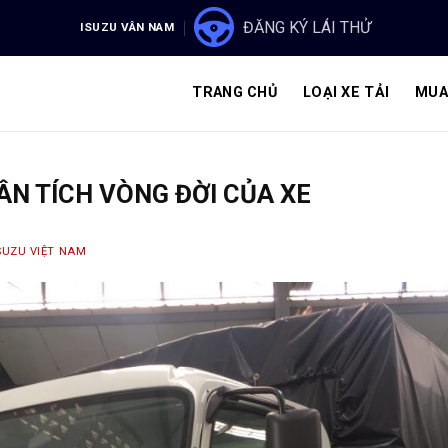
ĐĂNG KÝ LÁI THỬ
ISUZU VÂN NAM
TRANG CHỦ
LOẠI XE TẢI
MUA
HÂN TÍCH VÒNG ĐỜI CỦA XE
SUZU VIỆT NAM