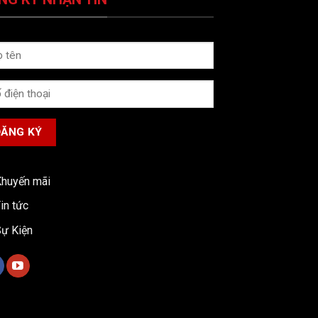
huyến mãi
in tức
ự Kiện