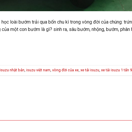
h học loài bướm trải qua bốn chu kì trong vòng đời của chúng: tr
 của một con bướm là gì? sinh ra, sâu bướm, nhộng, bướm, phân 
isuzu nhật bản
,
isuzu việt nam
,
vòng đời của xe
,
xe tải isuzu
,
xe tải isuzu 1 tấn 9