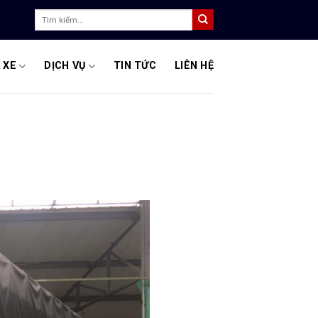
Tìm
kiếm:
 XE
DỊCH VỤ
TIN TỨC
LIÊN HỆ