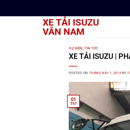
Skip
to
content
XE TẢI ISUZU
VÂN NAM
SỰ KIỆN
,
TIN TỨC
XE TẢI ISUZU | P
POSTED ON
THÁNG BẢY 1, 2019
BY
I
01
Th7