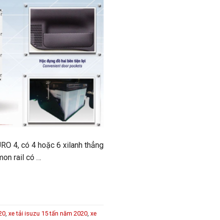
URO 4, có 4 hoặc 6 xilanh thẳng
mon rail có …
20
,
xe tải isuzu 15 tấn năm 2020
,
xe