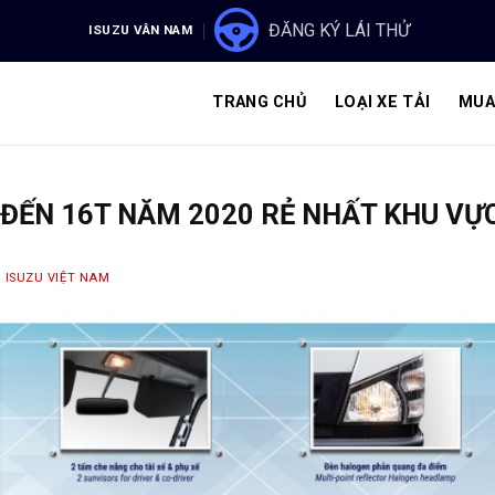
ĐĂNG KÝ LÁI THỬ
ISUZU VÂN NAM
TRANG CHỦ
LOẠI XE TẢI
MUA
4 ĐẾN 16T NĂM 2020 RẺ NHẤT KHU V
Y
ISUZU VIỆT NAM