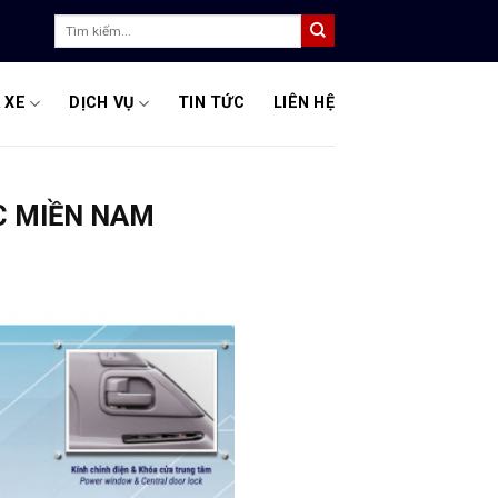
Tìm
kiếm:
 XE
DỊCH VỤ
TIN TỨC
LIÊN HỆ
ỰC MIỀN NAM