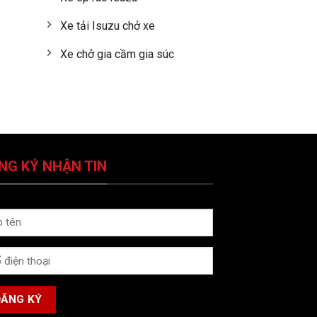
Xe tải Isuzu chở xe
Xe chở gia cầm gia súc
NG KÝ NHẬN TIN