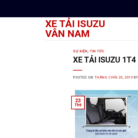
Skip
to
content
XE TẢI ISUZU
VÂN NAM
SỰ KIỆN
,
TIN TỨC
XE TẢI ISUZU 1T
POSTED ON
THÁNG CHÍN 23, 2019
B
23
Th9