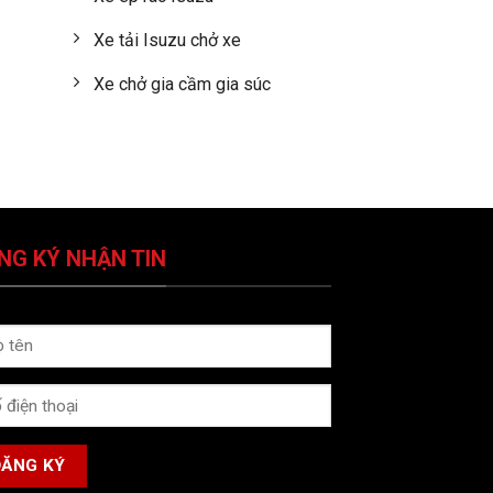
Xe tải Isuzu chở xe
Xe chở gia cầm gia súc
NG KÝ NHẬN TIN