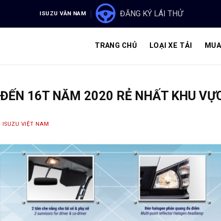
ĐĂNG KÝ LÁI THỬ
ISUZU VÂN NAM
TRANG CHỦ
LOẠI XE TẢI
MUA
4 ĐẾN 16T NĂM 2020 RẺ NHẤT KHU V
Y
ISUZU VIỆT NAM