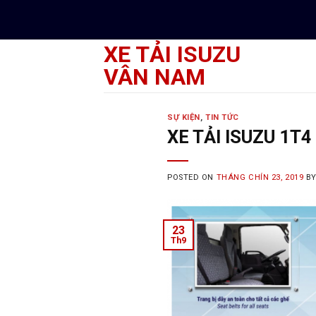
Skip
to
content
XE TẢI ISUZU
VÂN NAM
SỰ KIỆN
,
TIN TỨC
XE TẢI ISUZU 1T
POSTED ON
THÁNG CHÍN 23, 2019
B
23
Th9