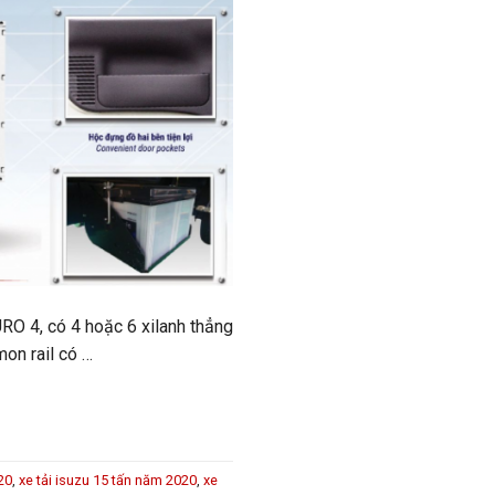
URO 4, có 4 hoặc 6 xilanh thẳng
mon rail có …
20
,
xe tải isuzu 15 tấn năm 2020
,
xe