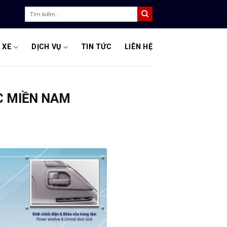
Tìm
kiếm:
 XE
DỊCH VỤ
TIN TỨC
LIÊN HỆ
ỰC MIỀN NAM