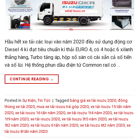
Hầu hết xe tải các loại vào năm 2020 đều sử dụng động cơ
Diesel 4 kì đạt tiêu chuẩn kí thải EURO 4, có 4 hoặc 6 xilanh
thẳng hàng, Turbo tăng áp, hộp số sàn có cài sẵn cả số tiến
và số lùi. Hệ thống phun dầu điện tử Common rail có …
CONTINUE READING
→
Posted in
Sự Kiện
,
Tin Tức
|
Tagged
bảng giá xe tải isuzu 2020
,
đóng
thùng xe tải 2020
,
mua xe tải isuzu trả góp 2020
,
xe tải isuzu 15 tấn năm
2020
,
xe tải isuzu 16 tấn năm 2020
,
xe tải isuzu 1t4 năm 2020
,
xe tải Isuzu
1t9 năm 2020
,
xe tải isuzu 2020
,
xe tải Isuzu 3t5 năm 2020
,
xe tải Isuzu
5t2 năm 2020
,
xe tải Isuzu 6 tấn năm 2020
,
xe tải Isuzu 6t2 năm 2020
,
xe
tải Isuzu 8 tấn năm 2020