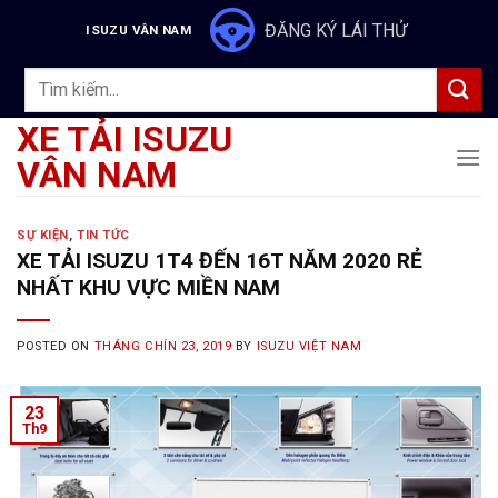
Skip
ĐĂNG KÝ LÁI THỬ
ISUZU VÂN NAM
to
content
Tìm
kiếm:
XE TẢI ISUZU
VÂN NAM
SỰ KIỆN
,
TIN TỨC
XE TẢI ISUZU 1T4 ĐẾN 16T NĂM 2020 RẺ
NHẤT KHU VỰC MIỀN NAM
POSTED ON
THÁNG CHÍN 23, 2019
BY
ISUZU VIỆT NAM
23
Th9