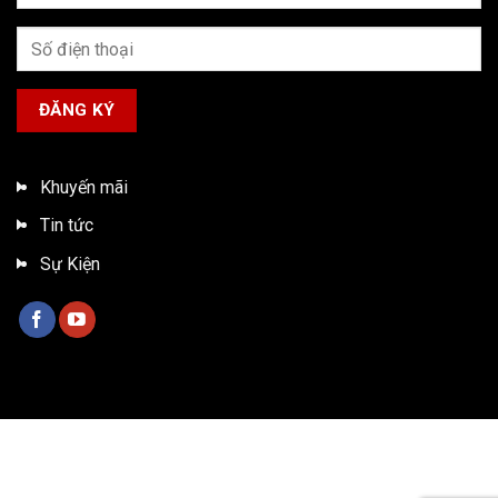
Khuyến mãi
Tin tức
Sự Kiện
Bản quyền 2026 ©
Xe tải ISUZU Việt Nam