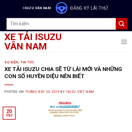
Skip
ĐĂNG KÝ LÁI THỬ
ISUZU VÂN NAM
to
content
Tìm
kiếm:
XE TẢI ISUZU
VÂN NAM
SỰ KIỆN
,
TIN TỨC
XE TẢI ISUZU CHIA SẼ TỪ LÁI MỚI VÀ NHỮNG
CON SỐ HUYỀN DIỆU NÊN BIẾT
POSTED ON
THÁNG BẢY 20, 2019
BY
ISUZU VIỆT NAM
20
Th7