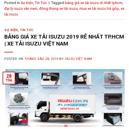
Posted in
Sự Kiện
,
Tin Tức
|
Tagged
bảng giá xe tải isuzu rẻ nhất tphcm
,
đại lý isuzu vân nam
,
đóng thùng xe tải isuzu
,
mua xe tải isuzu trả góp
,
xe
tải isuzu
SỰ KIỆN
,
TIN TỨC
BẢNG GIÁ XE TẢI ISUZU 2019 RẺ NHẤT TP.HCM
| XE TẢI ISUZU VIỆT NAM
POSTED ON
THÁNG SÁU 28, 2019
BY
ISUZU VIỆT NAM
28
Th6