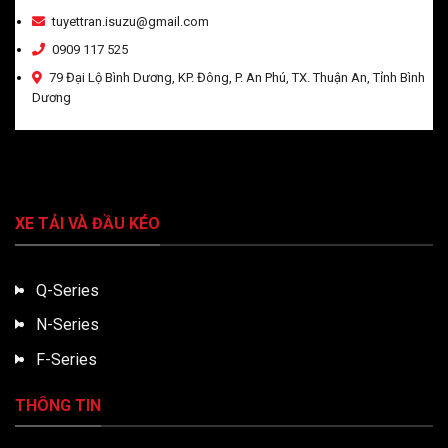
tuyettran.isuzu@gmail.com
0909 117 525
79 Đại Lộ Bình Dương, KP. Đông, P. An Phú, TX. Thuận An, Tỉnh Bình
Dương
XE TẢI VÀ ĐẦU KÉO
Q-Series
N-Series
F-Series
THÔNG TIN