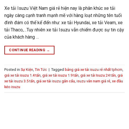
Xe tải Isuzu Việt Nam giá rẻ hiện nay là phân khúc xe tải
ngày càng cạnh tranh mạnh mẽ với hàng loạt những tên tuổi
đình đám có thể kể đến như: xe tải Hyundai, xe tải Veam, xe
tải Thaco,…Tuy nhiên xe tải Isuzu vẫn chiếm được sự tin cậy
của khách hàng …
CONTINUE READING
→
Posted in
Sự Kiện
,
Tin Tức
|
Tagged
bảng giá xe tải isuzu rẻ nhất tphcm
,
giá xe tải isuzu 1.4 tấn
,
giá xe tải isuzu 1.9 tấn
,
giá xe tải Isuzu 24 tấn
,
giá
xe tải isuzu 3.5 tấn
,
giá xe tải isuzu gắn cẩu
,
isuzu vân nam giá rẻ
,
xe đầu
kéo isuzu