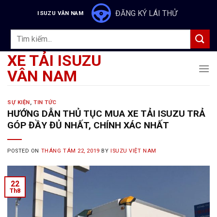
Skip
ĐĂNG KÝ LÁI THỬ
ISUZU VÂN NAM
to
content
Tìm
kiếm:
XE TẢI ISUZU
VÂN NAM
SỰ KIỆN
,
TIN TỨC
HƯỚNG DẪN THỦ TỤC MUA XE TẢI ISUZU TRẢ
GÓP ĐẦY ĐỦ NHẤT, CHÍNH XÁC NHẤT
POSTED ON
THÁNG TÁM 22, 2019
BY
ISUZU VIỆT NAM
22
Th8