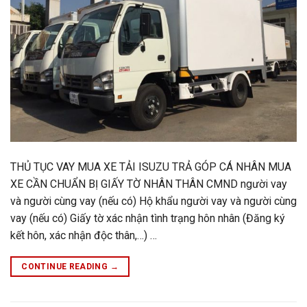
THỦ TỤC VAY MUA XE TẢI ISUZU TRẢ GÓP CÁ NHÂN MUA
XE CẦN CHUẨN BỊ GIẤY TỜ NHÂN THÂN CMND người vay
và người cùng vay (nếu có) Hộ khẩu người vay và người cùng
vay (nếu có) Giấy tờ xác nhận tình trạng hôn nhân (Đăng ký
kết hôn, xác nhận độc thân,…) …
CONTINUE READING
→