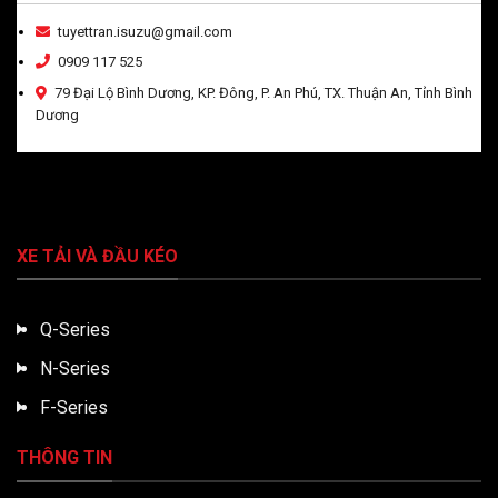
tuyettran.isuzu@gmail.com
0909 117 525
79 Đại Lộ Bình Dương, KP. Đông, P. An Phú, TX. Thuận An, Tỉnh Bình
Dương
XE TẢI VÀ ĐẦU KÉO
Q-Series
N-Series
F-Series
THÔNG TIN