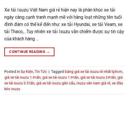
Xe tải Isuzu Việt Nam giá rẻ hiện nay là phân khúc xe tải
ngày càng cạnh tranh mạnh mẽ với hàng loạt những tên tuổi
đình đám có thể kể đến như: xe tải Hyundai, xe tải Veam, xe
tải Thaco,…Tuy nhiên xe tải Isuzu vẫn chiếm được sự tin cậy
của khách hàng …
CONTINUE READING
→
Posted in
Sự Kiện
,
Tin Tức
|
Tagged
bảng giá xe tải isuzu rẻ nhất tphcm
,
giá xe tải isuzu 1.4 tấn
,
giá xe tải isuzu 1.9 tấn
,
giá xe tải Isuzu 24 tấn
,
giá
xe tải isuzu 3.5 tấn
,
giá xe tải isuzu gắn cẩu
,
isuzu vân nam giá rẻ
,
xe đầu
kéo isuzu