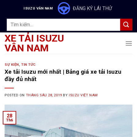
Skip
ĐĂNG KÝ LÁI THỬ
ISUZU VÂN NAM
to
content
Tìm
kiếm:
XE TẢI ISUZU
VÂN NAM
SỰ KIỆN
,
TIN TỨC
Xe tải Isuzu mới nhất | Bảng giá xe tải Isuzu
đầy đủ nhất
POSTED ON
THÁNG SÁU 28, 2019
BY
ISUZU VIỆT NAM
28
Th6