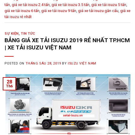
tấn
,
giá xe tải isuzu 2.4 tấn
,
giá xe tải isuzu 3.5 tấn
,
giá xe tải isuzu 5 tấn
,
giá xe tải isuzu 6 tấn
,
giá xe tải isuzu 9 tấn
,
giá xe tải isuzu gắn cẩu
,
giá xe
tải isuzu rẻ nhất
SỰ KIỆN
,
TIN TỨC
BẢNG GIÁ XE TẢI ISUZU 2019 RẺ NHẤT TP.HCM
| XE TẢI ISUZU VIỆT NAM
POSTED ON
THÁNG SÁU 28, 2019
BY
ISUZU VIỆT NAM
28
Th6